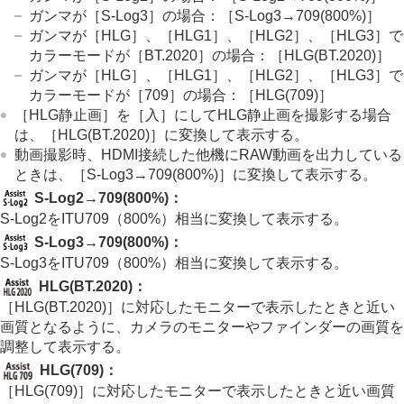
インターバル撮影機能
ガンマが
［S-Log3］
の場合：
［S-Log3→709(800%)］
より高解像の静止画を撮影する
ガンマが
［HLG］
、
［HLG1］
、
［HLG2］
、
［HLG3］
で
画質や記録形式を設定する
カラーモードが
［BT.2020］
の場合：
［HLG(BT.2020)］
タッチ機能を使う
ガンマが
［HLG］
、
［HLG1］
、
［HLG2］
、
［HLG3］
で
シャッターの設定
カラーモードが
［709］
の場合：
［HLG(709)］
ズームする
［HLG静止画］
を
［入］
にしてHLG静止画を撮影する場合
フラッシュを使う
は、
［HLG(BT.2020)］
に変換して表示する。
手ブレを補正する
動画撮影時、HDMI接続した他機にRAW動画を出力している
レンズ補正
（静止画/動画）
ときは、［S-Log3→709(800%)］に変換して表示する。
ノイズリダクション
撮影中の画面表示を設定する
S-Log2→709(800%)：
オートレビュー
（静止画）
S-Log2をITU709（800%）相当に変換して表示する。
撮影残量表示
（静止画）
S-Log3→709(800%)：
グリッドライン表示
（静止画/動画）
S-Log3をITU709（800%）相当に変換して表示する。
グリッドラインの種類
（静止画/動画）
HLG(BT.2020)
：
ライブビュー表示設定
［HLG(BT.2020)］
に対応したモニターで表示したときと近い
絞りプレビュー
撮影結果プレビュー
画質となるように、カメラのモニターやファインダーの画質を
ブライトモニタリング
調整して表示する。
記録中の強調表示
HLG(709)
：
マーカー表示
（静止画）
［HLG(709)］
に対応したモニターで表示したときと近い画質
マーカー表示
（動画）