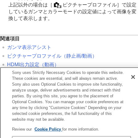
上記以外の場合は
［
ピクチャープロファイル］
で設定
しているガンマとカラーモードの設定値によって画像を変
換して表示します。
関連項目
ガンマ表示アシスト
ピクチャープロファイル
（静止画/動画）
HDMI出力設定
（動画）
Sony uses Strictly Necessary Cookies to operate this website.
These cookies are essential, and will always remain active.
前へ
Sony also uses Optional Cookies to improve site functionality,
ンマ表示アシスト
analyze usage, deliver advertisements and interact with third
次へ
parties. By using this site, you agree to the placement of
音声記
Optional Cookies. You can manage your cookie preferences at
any time by clicking "Customize Cookies" Depending on your
TP1001367330
selected cookie preferences, the full functionality of this
お使いのカメラの本体ソフトウェアがVer.2.00未満の場合は下記URLの
website may not be available.
ヘルプガイドをご覧ください。
https://helpguide.sony.net/ilc/2040/v1/ja/index.html
Review our
Cookie Policy
for more information.