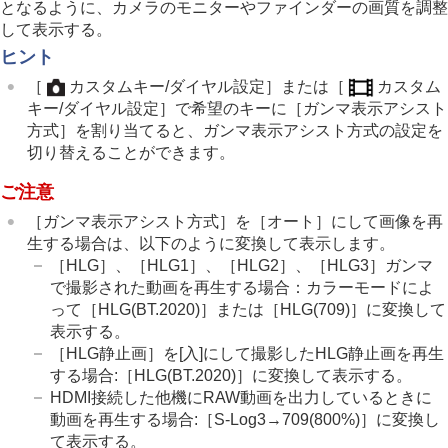
となるように、カメラのモニターやファインダーの画質を調整
ガンマ表示アシスト
して表示する。
ガンマ表示アシスト方式
ヒント
動画の音声を記録する
［
カスタムキー/ダイヤル設定］
または
［
カスタム
動画を撮影しながら静止画を切り出す
キー/ダイヤル設定］
で希望のキーに
［ガンマ表示アシスト
TC/UB設定
方式］
を割り当てると、ガンマ表示アシスト方式の設定を
外部RAWレコーダーにRAW動画を出力する
切り替えることができます。
画像と音声をライブ配信する
カメラをカスタマイズする
ご注意
再生する
［ガンマ表示アシスト方式］
を
［オート］
にして画像を再
カメラの設定を変更する
生する場合は、以下のように変換して表示します。
スマートフォンでできること
［HLG］
、
［HLG1］
、
［HLG2］
、
［HLG3］
ガンマ
パソコンでできること
で撮影された動画を再生する場合：カラーモードによ
クラウドサービスを利用する
資料
って
［HLG(BT.2020)］
または
［HLG(709)］
に変換して
故障かな？と思ったら
表示する。
［HLG静止画］
を
[入]
にして撮影したHLG静止画を再生
する場合:
［HLG(BT.2020)］
に変換して表示する。
HDMI接続した他機にRAW動画を出力しているときに
動画を再生する場合:［
S-Log3→709(800%)
］に変換し
て表示する。