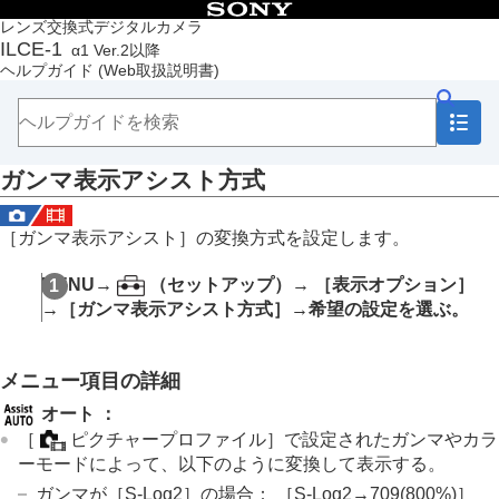
目次
レンズ交換式デジタルカメラ
ILCE-1
α1 Ver.2以降
トップページ
ヘルプガイド
(Web取扱説明書)
ヘルプガイドの使いかた
必ずお読みください
本体と付属品を確認する
各部の名称
ガンマ表示アシスト方式
本機の基本操作
準備/基本的な撮影
MENU一覧から機能を探す
［ガンマ表示アシスト］
の変換方式を設定します。
撮影機能を活用する
この章の目次
MENU
→
（
セットアップ
）→
［表示オプション］
撮影モードを選ぶ
→
［ガンマ表示アシスト方式］
→希望の設定を選ぶ。
フォーカス（ピント）を合わせる
顔/瞳AF
フォーカス機能を使う
メニュー項目の詳細
露出/測光を調整する
ISO感度を選ぶ
オート
：
ホワイトバランス
［
ピクチャープロファイル］
で設定されたガンマやカラ
画像に効果を加える
ーモードによって、以下のように変換して表示する。
ドライブモードを使う（連写/セルフタイマー）
ガンマが
［S-Log2］
の場合：
［S-Log2→709(800%)］