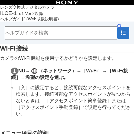
目次
レンズ交換式デジタルカメラ
ILCE-1
α1 Ver.2以降
トップページ
ヘルプガイド
(Web取扱説明書)
ヘルプガイドの使いかた
必ずお読みください
本体と付属品を確認する
各部の名称
Wi-Fi接続
本機の基本操作
準備/基本的な撮影
カメラのWi-Fi機能を使用するかどうかを設定します。
MENU一覧から機能を探す
撮影機能を活用する
MENU
→
（
ネットワーク
）→
［Wi-Fi］
→
［Wi-Fi接
カメラをカスタマイズする
続］
→希望の設定を選ぶ。
再生する
カメラの設定を変更する
［入］
に設定すると、接続可能なアクセスポイントを
メモリーカードの設定
検索します。接続可能なアクセスポイントが見つから
ファイルの設定
ないときは、
［アクセスポイント簡単登録］
または
ネットワークの設定
［アクセスポイント手動登録］
で設定を行ってくださ
Wi-Fi接続
い。
アクセスポイント簡単登録
アクセスポイント手動登録
Wi-Fi周波数帯
メニュー項目の詳細