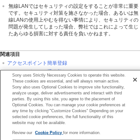
パソコンでできること
無線LANではセキュリティの設定をすることが非常に重要
クラウドサービスを利用する
です。セキュリティ対策を施さなかった場合、あるいは無
資料
線LANの使用上やむを得ない事情により、セキュリティの
故障かな？と思ったら
問題が発生してしまった場合、弊社ではこれによって生じ
たあらゆる損害に対する責任を負いかねます。
関連項目
アクセスポイント簡単登録
アクセスポイント手動登録
Sony uses Strictly Necessary Cookies to operate this website.
These cookies are essential, and will always remain active.
Sony also uses Optional Cookies to improve site functionality,
前へ
analyze usage, deliver advertisements and interact with third
リアル番号書き込み（静止画/動画）
parties. By using this site, you agree to the placement of
次へ
Optional Cookies. You can manage your cookie preferences at
アクセスポイント簡単登
any time by clicking "Customize Cookies" Depending on your
TP1001373023
selected cookie preferences, the full functionality of this
お使いのカメラの本体ソフトウェアがVer.2.00未満の場合は下記URLの
website may not be available.
ヘルプガイドをご覧ください。
Review our
Cookie Policy
for more information.
https://helpguide.sony.net/ilc/2040/v1/ja/index.html