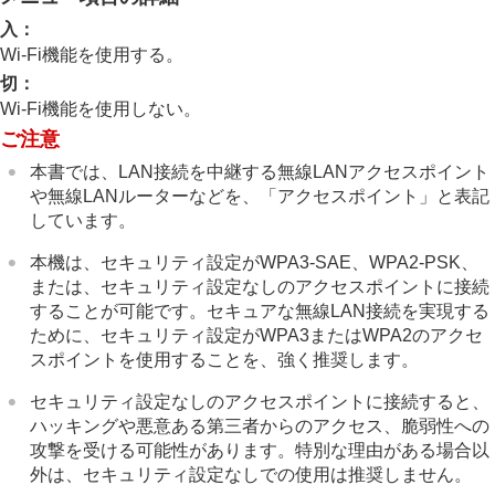
Wi-Fi情報表示
入
：
SSID・PWリセット
Bluetooth設定
Wi-Fi機能を使用する。
Bluetoothリモコン
切
：
有線LAN
Wi-Fi機能を使用しない。
テザリング接続
ご注意
機内モード
機器名称変更
本書では、LAN接続を中継する無線LANアクセスポイント
ルート証明書の読み込み
や無線LANルーターなどを、「アクセスポイント」と表記
アクセス認証設定
しています。
アクセス認証情報
セキュリティ(IPsec)
本機は、セキュリティ設定がWPA3-SAE、WPA2-PSK、
Wi-Fi Direct設定
または、セキュリティ設定なしのアクセスポイントに接続
ネットワーク設定リセット
することが可能です。セキュアな無線LAN接続を実現する
FTP転送機能
ために、セキュリティ設定がWPA3またはWPA2のアクセ
スポイントを使用することを、強く推奨します。
ファインダー/モニターの設定
電力設定
セキュリティ設定なしのアクセスポイントに接続すると、
USB設定
ハッキングや悪意ある第三者からのアクセス、脆弱性への
外部出力設定
攻撃を受ける可能性があります。特別な理由がある場合以
一般設定
外は、セキュリティ設定なしでの使用は推奨しません。
スマートフォンでできること