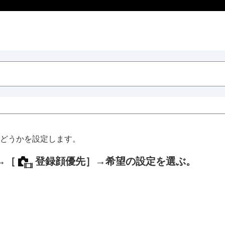
どうかを設定します。
→
［
登録顔優先］
→希望の設定を選ぶ。