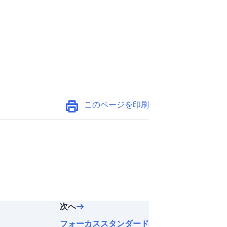
このページを印刷
次へ
フォーカススタンダード