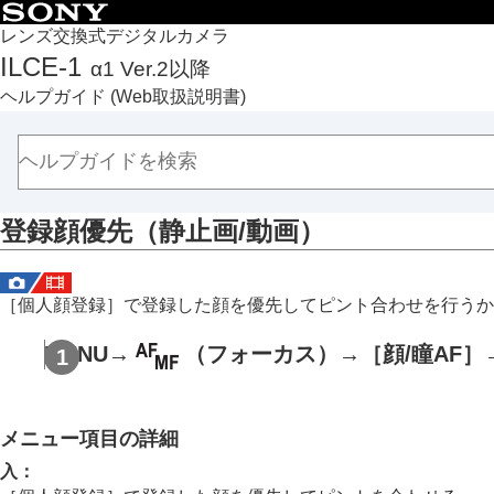
目次
レンズ交換式デジタルカメラ
ILCE-1
α1 Ver.2以降
トップページ
ヘルプガイド
(Web取扱説明書)
ヘルプガイドの使いかた
必ずお読みください
本体と付属品を確認する
各部の名称
登録顔優先
（静止画/動画）
本機の基本操作
準備/基本的な撮影
MENU一覧から機能を探す
［個人顔登録］
で登録した顔を優先してピント合わせを行うか
撮影機能を活用する
この章の目次
MENU
→
（
フォーカス
）→
［顔/瞳AF］
撮影モードを選ぶ
フォーカス（ピント）を合わせる
メニュー項目の詳細
顔/瞳AF
人の瞳にピントを合わせる
入
：