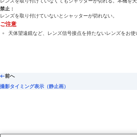
レンズを取り付けていなくてもシャッターが切れる。本機を天
露出/測光を調整する
禁止
：
ISO感度を選ぶ
レンズを取り付けていないとシャッターが切れない。
ホワイトバランス
ご注意
画像に効果を加える
天体望遠鏡など、レンズ信号接点を持たないレンズをお使
ドライブモードを使う（連写/セルフタイ
インターバル撮影機能
より高解像の静止画を撮影する
画質や記録形式を設定する
タッチ機能を使う
シャッターの設定
前へ
サイレントモード設定
（静止画/動画
撮影タイミング表示（静止画）
シャッター方式
電子シャッターを活用する
撮影開始表示（静止画）
撮影タイミング表示
（静止画）
レンズなしレリーズ
（静止画/動画）
カードなしレリーズ