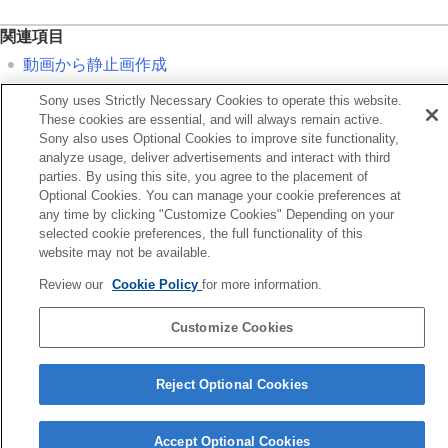
関連項目
動画から静止画作成
ショットマークから静止画作成
Sony uses Strictly Necessary Cookies to operate this website.
These cookies are essential, and will always remain active.
Sony also uses Optional Cookies to improve site functionality,
前へ
analyze usage, deliver advertisements and interact with third
止画作成後のショットマーク（再生）
parties. By using this site, you agree to the placement of
次へ
Optional Cookies. You can manage your cookie preferences at
メモリーカード間で画像をコピーする（コピー
any time by clicking "Customize Cookies" Depending on your
TP1001367339
selected cookie preferences, the full functionality of this
website may not be available.
お使いのカメラの本体ソフトウェアがVer.2.00未満の場合は下記URLの
ヘルプガイドをご覧ください。
Review our
Cookie Policy
for more information.
https://helpguide.sony.net/ilc/2040/v1/ja/index.html
Customize Cookies
言語選択ページへ
Reject Optional Cookies
5-060-285-03(2)
Copyright 2024 Sony Corporation
Accept Optional Cookies