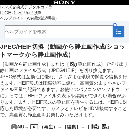
目次
レンズ交換式デジタルカメラ
ILCE-1
α1 Ver.2以降
トップページ
ヘルプガイド
(Web取扱説明書)
ヘルプガイドの使いかた
必ずお読みください
本体と付属品を確認する
各部の名称
JPEG/HEIF切換
（
動画から静止画作成
/ショッ
本機の基本操作
準備/基本的な撮影
トマークから静止画作成）
MENU一覧から機能を探す
［動画から静止画作成］
または
［
静止画作成］
で切り出す
撮影機能を活用する
カメラをカスタマイズする
静止画のファイル形式（JPEG/HEIF）を切り換えます。
再生する
JPEG形式は互換性に優れ、さまざまな環境で閲覧や編集を行
この章の目次
えます。HEIF形式は圧縮効率に優れ、高画質のまま小さいフ
画像を見る
ァイル容量で記録できます。お使いのパソコンやソフトウェア
画像の表示方法を変える
によっては、HEIFファイルの表示や編集ができない場合があ
画像間をジャンプ移動する方法を設定する（
画像
ります。また、HEIF形式の静止画を再生するには、HEIFに対
送り設定
）
応した環境が必要です。カメラとテレビをHDMI接続すること
撮影した画像を保護する（
プロテクト
）
で、高画質な静止画をお楽しみいただけます。
画像に情報を追加する
トリミング
MENU
→
（
再生
）→
［編集］
→
［