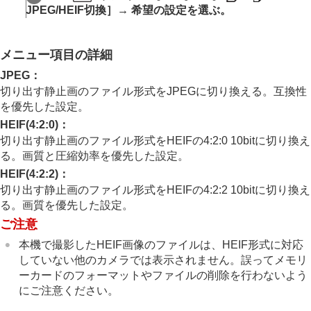
動画から静止画を切り出す
JPEG/HEIF切換］
→ 希望の設定を選ぶ。
動画から静止画作成
ショットマークから静止画作成
静止画作成後のショットマーク（再生）
メニュー項目の詳細
JPEG/HEIF切換
（
動画から静止画作成
/ショッ
JPEG
：
トマークから静止画作成）
切り出す静止画のファイル形式をJPEGに切り換える。互換性
メモリーカード間で画像をコピーする（
コピー
）
を優先した設定。
画像を削除する
テレビと接続して画像を見る
HEIF(4:2:0)
：
切り出す静止画のファイル形式をHEIFの4:2:0 10bitに切り換え
カメラの設定を変更する
る。画質と圧縮効率を優先した設定。
スマートフォンでできること
パソコンでできること
HEIF(4:2:2)
：
クラウドサービスを利用する
切り出す静止画のファイル形式をHEIFの4:2:2 10bitに切り換え
資料
る。画質を優先した設定。
故障かな？と思ったら
ご注意
本機で撮影したHEIF画像のファイルは、HEIF形式に対応
していない他のカメラでは表示されません。誤ってメモリ
ーカードのフォーマットやファイルの削除を行わないよう
にご注意ください。