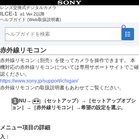
目次
レンズ交換式デジタルカメラ
ILCE-1
α1 Ver.2以降
トップページ
ヘルプガイド
(Web取扱説明書)
ヘルプガイドの使いかた
必ずお読みください
本体と付属品を確認する
各部の名称
赤外線リモコン
本機の基本操作
準備/基本的な撮影
赤外線リモコン（別売）を使ってカメラを操作できます。 本
MENU一覧から機能を探す
機対応の赤外線リモコンについては専用サポートサイトでご確
撮影機能を活用する
認ください。
カメラをカスタマイズする
https://www.sony.jp/support/ichigan/
再生する
赤外線リモコンの取扱説明書もあわせてご覧ください。
カメラの設定を変更する
メモリーカードの設定
MENU
→
（
セットアップ
）→
［セットアップオプシ
ファイルの設定
ョン］
→
［赤外線リモコン］
→希望の設定を選ぶ。
ネットワークの設定
ファインダー/モニターの設定
電力設定
メニュー項目の詳細
USB設定
外部出力設定
入
：