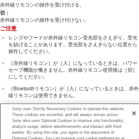
一般設定
赤外線リモコンの操作を受け付ける。
エリア/日時設定
切
：
電子音
赤外線リモコンの操作を受け付けない。
ビデオライトモード
赤外線リモコン
ご注意
アンチダスト機能
レンズやフードが赤外線リモコン受光部をさえぎり、受光
オートピクセルマッピング
を妨げることがあります。受光部をさえぎらない位置から
ピクセルマッピング
操作してください。
バージョン
シリアル番号表示
［赤外線リモコン］
が
［入］
になっているときは、パワー
プライバシー通知
セーブ機能が働きません。赤外線リモコン使用後は
［切］
認証マーク表示
にしてください。
設定の保存/読込
設定リセット
［Bluetoothリモコン］
が
［入］
になっているときは、赤外
線リモコンは使用できません。
スマートフォンでできること
パソコンでできること
Sony uses Strictly Necessary Cookies to operate this website.
クラウドサービスを利用する
These cookies are essential, and will always remain active.
資料
Sony also uses Optional Cookies to improve site functionality,
故障かな？と思ったら
前へ
analyze usage, deliver advertisements and interact with third
デオライトモード
parties. By using this site, you agree to the placement of
次へ
Optional Cookies. You can manage your cookie preferences at