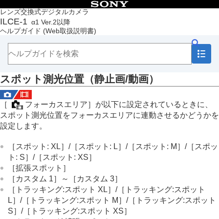
目次
レンズ交換式デジタルカメラ
ILCE-1
α1 Ver.2以降
トップページ
ヘルプガイド
(Web取扱説明書)
ヘルプガイドの使いかた
必ずお読みください
本体と付属品を確認する
各部の名称
スポット測光位置
（静止画/動画）
本機の基本操作
準備/基本的な撮影
MENU一覧から機能を探す
［
フォーカスエリア
］が以下に設定されているときに、
撮影機能を活用する
スポット測光位置をフォーカスエリアに連動させるかどうかを
この章の目次
設定します。
撮影モードを選ぶ
フォーカス（ピント）を合わせる
［スポット: XL］
/
［スポット: L］
/
［スポット: M］
/
［スポッ
顔/瞳AF
ト: S］
/
［スポット: XS］
フォーカス機能を使う
［拡張スポット］
露出/測光を調整する
［カスタム 1］
～
［カスタム 3］
露出補正
（静止画/動画）
［トラッキング:スポット XL］
/
［トラッキング:スポット
ヒストグラムについて
L］
/
［トラッキング:スポット M］
/
［トラッキング:スポット
露出補正値のリセット
（静止画/動画）
S］
/
［トラッキング:スポット XS］
露出値ステップ幅
（静止画/動画）