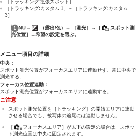
露出基準調整
（静止画/動画）
［トラッキング:拡張スポット］
Dレンジオプティマイザー
（静止画/動画）
［トラッキング:カスタム 1］
～
［トラッキング:カスタム
測光モード
（静止画/動画）
3］
マルチ測光時顔優先
（静止画/動画）
スポット測光位置
（静止画/動画）
MENU
→
（
露出/色
）→
［測光］
→
［
スポット測
AEロック
光位置］
→希望の設定を選ぶ。
シャッター半押しAEL
オートスローシャッター
ゼブラ表示
メニュー項目の詳細
ISO感度を選ぶ
中央
：
ホワイトバランス
スポット測光位置がフォーカスエリアに連動せず、常に中央で
画像に効果を加える
測光する。
ドライブモードを使う（連写/セルフタイマー）
フォーカス位置連動
：
インターバル撮影機能
スポット測光位置がフォーカスエリアに連動する。
より高解像の静止画を撮影する
ご注意
画質や記録形式を設定する
タッチ機能を使う
スポット測光位置を
［トラッキング］
の開始エリアに連動
シャッターの設定
させる場合でも、被写体の追尾には連動しません。
ズームする
フラッシュを使う
［
フォーカスエリア］
が以下の設定の場合は、スポッ
手ブレを補正する
ト測光位置は中央に固定されます。