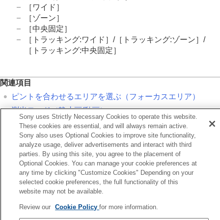
レンズ補正
（静止画/動画）
［ワイド］
ノイズリダクション
［ゾーン］
撮影中の画面表示を設定する
［中央固定］
動画の音声を記録する
［トラッキング:ワイド］
/
［トラッキング:ゾーン］
/
動画を撮影しながら静止画を切り出す
［トラッキング:中央固定］
TC/UB設定
外部RAWレコーダーにRAW動画を出力する
画像と音声をライブ配信する
関連項目
カメラをカスタマイズする
ピントを合わせるエリアを選ぶ（
フォーカスエリア
）
再生する
測光モード
（静止画/動画）
カメラの設定を変更する
Sony uses Strictly Necessary Cookies to operate this website.
スマートフォンでできること
These cookies are essential, and will always remain active.
パソコンでできること
Sony also uses Optional Cookies to improve site functionality,
前へ
クラウドサービスを利用する
analyze usage, deliver advertisements and interact with third
ルチ測光時顔優先（静止画/動画）
資料
parties. By using this site, you agree to the placement of
次へ
故障かな？と思ったら
Optional Cookies. You can manage your cookie preferences at
AEロ
any time by clicking "Customize Cookies" Depending on your
TP1001358949
selected cookie preferences, the full functionality of this
お使いのカメラの本体ソフトウェアがVer.2.00未満の場合は下記URLの
website may not be available.
ヘルプガイドをご覧ください。
Review our
Cookie Policy
for more information.
https://helpguide.sony.net/ilc/2040/v1/ja/index.html