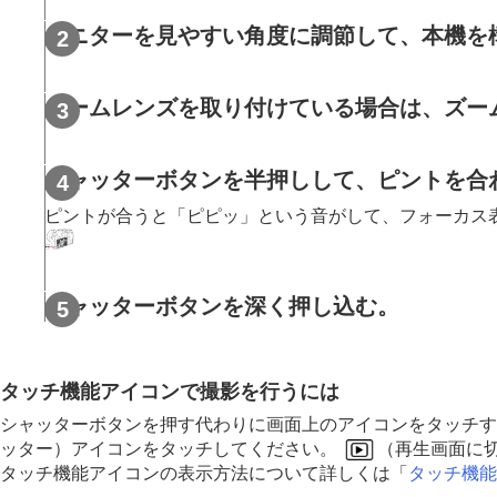
撮影前に確認すること
モニターを見やすい角度に調節して、本機を
静止画を撮影する（おまかせオート
動画を撮影する
MENU一覧から機能を探す
ズームレンズを取り付けている場合は、ズー
撮影機能を活用する
カメラをカスタマイズする
シャッターボタンを半押しして、ピントを合
再生する
ピントが合うと「ピピッ」という音がして、フォーカス
カメラの設定を変更する
スマートフォンでできること
パソコンでできること
シャッターボタンを深く押し込む。
クラウドサービスを利用する
資料
故障かな？と思ったら
タッチ機能アイコンで撮影を行うには
シャッターボタンを押す代わりに画面上のアイコンをタッチす
ッター）アイコンをタッチしてください。
（再生画面に
タッチ機能アイコンの表示方法について詳しくは「
タッチ機能