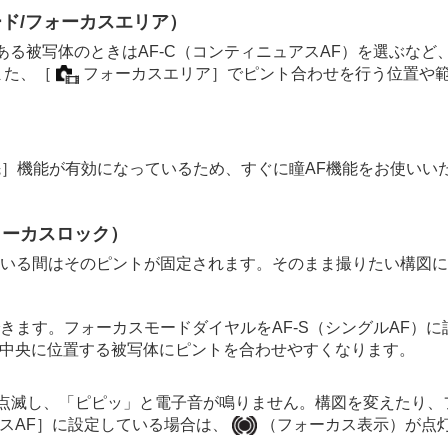
ド/フォーカスエリア）
ある被写体のときはAF-C（
コンティニュアスAF
）を選ぶなど
また、
［
フォーカスエリア］
でピント合わせを行う位置や
先］
機能が有効になっているため、すぐに瞳AF機能をお使いい
ォーカスロック）
いる間はそのピントが固定されます。そのまま撮りたい構図に
きます。フォーカスモードダイヤルをAF-S（
シングルAF
）に
中央に位置する被写体にピントを合わせやすくなります。
点滅し、「ピピッ」と電子音が鳴りません。構図を変えたり、
スAF］
に設定している場合は、
（フォーカス表示）が点