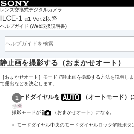
目次
レンズ交換式デジタルカメラ
ILCE-1
α1 Ver.2以降
トップページ
ヘルプガイド
(Web取扱説明書)
ヘルプガイドの使いかた
必ずお読みください
本体と付属品を確認する
各部の名称
静止画を撮影する（おまかせオート）
本機の基本操作
準備/基本的な撮影
［おまかせオート］
モードで静止画を撮影する方法を説明しま
充電する
て露出などを決定します。
外部電源でカメラを使う
使用できるメモリーカード
モードダイヤルを
（
オートモード
）
メモリーカードをカメラに入れる/取り出
レンズを取り付ける/取りはずす
撮影モードが
（
おまかせオート
）になる。
カメラの初期設定を行う
モードダイヤル中央のモードダイヤルロック解除ボタ
基本的な撮影