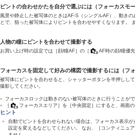
ピントの合わせかたを自分で選ぶには（フォーカスモー
風景や静止した被写体のときはAF-S（
シングルAF
）、動きの
とで、狙った被写体によりピントを合わせやすくなります。 
人物の瞳にピントを合わせて撮影する
お買い上げ時の設定では
［顔/瞳AF］
の
［
AF時の顔/瞳優
フォーカスを固定して好みの構図で撮影するには（フ
被写体にピントを合わせると、シャッターボタンを半押しして
撮影してください。
フォーカスロックは動きのない被写体のときに行うことがで
［
フォーカスエリア］
を
［中央固定］
にすると、画面の
ヒント
自動でピントを合わせられない場合は、フォーカス表示が
設定を変えるなどしてください。 なお、
［コンティニュア
ません。