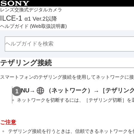
目次
レンズ交換式デジタルカメラ
ILCE-1
α1 Ver.2以降
トップページ
ヘルプガイド
(Web取扱説明書)
ヘルプガイドの使いかた
必ずお読みください
本体と付属品を確認する
各部の名称
テザリング接続
本機の基本操作
準備/基本的な撮影
スマートフォンのテザリング接続を使用してネットワークに接
MENU一覧から機能を探す
撮影機能を活用する
MENU
→
（
ネットワーク
）→
［テザリン
カメラをカスタマイズする
ネットワークを切断するには、
［テザリング切断］
を
再生する
カメラの設定を変更する
メモリーカードの設定
ご注意
ファイルの設定
テザリング接続を行うときは、信頼できるネットワークを