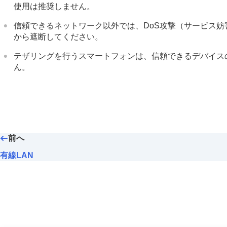
ネットワークの設定
使用は推奨しません。
Wi-Fi接続
信頼できるネットワーク以外では、DoS攻撃（サービス
アクセスポイント簡単登録
から遮断してください。
アクセスポイント手動登録
テザリングを行うスマートフォンは、信頼できるデバイス
Wi-Fi周波数帯
ん。
Wi-Fi情報表示
SSID・PWリセット
Bluetooth設定
Bluetoothリモコン
有線LAN
前へ
テザリング接続
機内モード
有線LAN
機器名称変更
ルート証明書の読み込み
アクセス認証設定
アクセス認証情報
セキュリティ(IPsec)