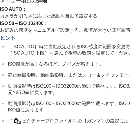
メニュー項目の詳細
露出/測光を調整する
ISO感度を選ぶ
ISO AUTO
：
カメラが明るさに応じた感度を自動で設定する。
ISO感度
（静止画/動画）
ISO 50～ISO 102400：
ISO感度範囲限定
（静止画/動画）
お好みの感度をマニュアルで設定する。数値が大きいほど高感
ISO AUTO低速限界
ヒント
ホワイトバランス
［ISO AUTO］
時に自動設定されるISO感度の範囲を変更
画像に効果を加える
［ISO AUTO 下限］
を選んで希望の数値を設定してくださ
ドライブモードを使う（連写/セルフタイ
ISO感度が高くなるほど、ノイズが増えます。
インターバル撮影機能
より高解像の静止画を撮影する
静止画撮影時、動画撮影時、またはスロー＆クイックモー
画質や記録形式を設定する
動画撮影時はISO100～ISO32000の範囲で選べます。I
タッチ機能を使う
元のISO値に戻ります。
シャッターの設定
動画撮影時はISO100～ISO32000の範囲で選べます。
ズームする
ISO値に戻ります。
フラッシュを使う
手ブレを補正する
［
ピクチャープロファイル］
の
［ガンマ］
の設定によ
レンズ補正
（静止画/動画）