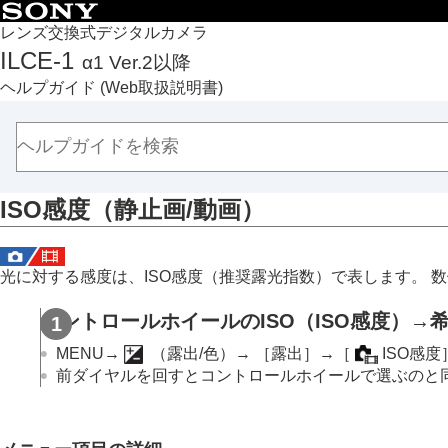
目次
レンズ交換式デジタルカメラ
ILCE-1
α1 Ver.2以降
トップページ
ヘルプガイド
(Web取扱説明書)
ヘルプガイドの使いかた
必ずお読みください
本体と付属品を確認する
各部の名称
ISO感度
（静止画/動画）
本機の基本操作
準備/基本的な撮影
MENU一覧から機能を探す
光に対する感度は、ISO感度（推奨露光指数）で表します。 
撮影機能を活用する
この章の目次
コントロールホイールのISO（ISO感度）→
撮影モードを選ぶ
MENU
→
（
露出/色
）→
［露出］
→
［
ISO感度
フォーカス（ピント）を合わせる
前ダイヤルを回すとコントロールホイールで選ぶのと同
顔/瞳AF
フォーカス機能を使う