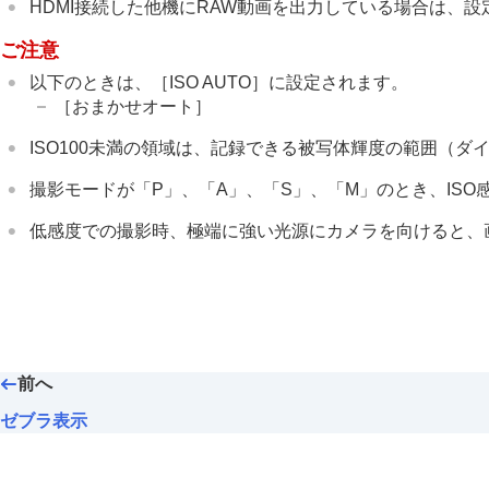
HDMI接続した他機にRAW動画を出力している場合は、設
ノイズリダクション
ご注意
撮影中の画面表示を設定する
動画の音声を記録する
以下のときは、
［ISO AUTO］
に設定されます。
［おまかせオート］
動画を撮影しながら静止画を切り出す
TC/UB設定
ISO100未満の領域は、記録できる被写体輝度の範囲（
外部RAWレコーダーにRAW動画を出力す
撮影モードが「P」、「A」、「S」、「M」のとき、ISO
画像と音声をライブ配信する
カメラをカスタマイズする
低感度での撮影時、極端に強い光源にカメラを向けると、
再生する
カメラの設定を変更する
スマートフォンでできること
パソコンでできること
クラウドサービスを利用する
前へ
資料
ゼブラ表示
故障かな？と思ったら