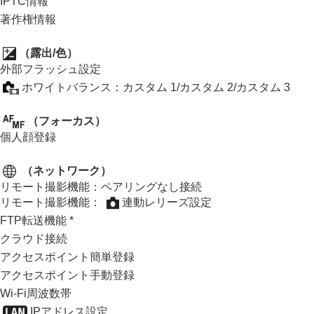
IPTC情報
設定の保存/読込
著作権情報
設定リセット
（
露出/色
）
スマートフォンでできること
外部フラッシュ設定
パソコンでできること
ホワイトバランス
：
カスタム 1
/
カスタム 2
/
カスタム 3
クラウドサービスを利用する
資料
（
フォーカス
）
故障かな？と思ったら
個人顔登録
（
ネットワーク
）
リモート撮影機能
：
ペアリングなし接続
リモート撮影機能
：
連動レリーズ設定
FTP転送機能
*
クラウド接続
アクセスポイント簡単登録
アクセスポイント手動登録
Wi-Fi周波数帯
IPアドレス設定