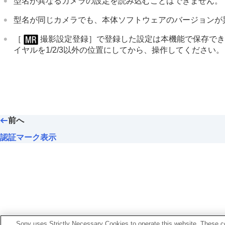
型名が異なるカメラの設定を読み込むことはできません。
型名が同じカメラでも、本体ソフトウェアのバージョンが
［
撮影設定登録］
で登録した設定は本機能で保存できま
イヤルを1/2/3以外の位置にしてから、操作してください。
前へ
認証マーク表示
お使いのカメラの本体ソフトウェアがVer.2.00未満
Sony uses Strictly Necessary Cookies to operate this website. These co