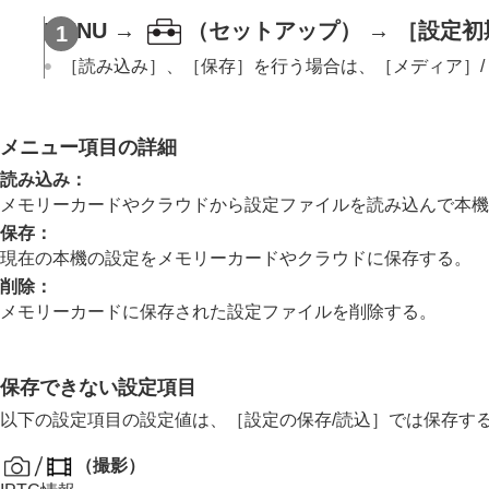
ネットワークの設定
MENU →
（
セットアップ
） →
［設定初
ファインダー/モニターの設定
電力設定
［読み込み］
、
［保存］
を行う場合は、
［メディア］
/
USB設定
外部出力設定
メニュー項目の詳細
一般設定
読み込み
：
エリア/日時設定
メモリーカードやクラウドから設定ファイルを読み込んで本機
電子音
保存
：
ビデオライトモード
現在の本機の設定をメモリーカードやクラウドに保存する。
赤外線リモコン
削除
：
アンチダスト機能
メモリーカードに保存された設定ファイルを削除する。
オートピクセルマッピング
ピクセルマッピング
保存できない設定項目
バージョン
シリアル番号表示
以下の設定項目の設定値は、
［設定の保存/読込］
では保存す
プライバシー通知
（
撮影
）
認証マーク表示