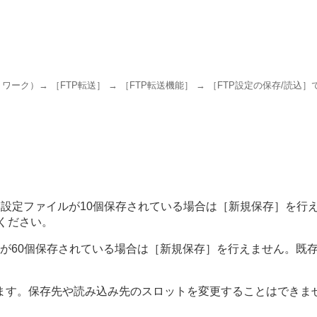
トワーク
）→
［FTP転送］
→
［FTP転送機能］
→
［FTP設定の保存/読込］
 設定ファイルが10個保存されている場合は
［新規保存］
を行
ください。
イルが60個保存されている場合は
［新規保存］
を行えません。既
ります。保存先や読み込み先のスロットを変更することはできま