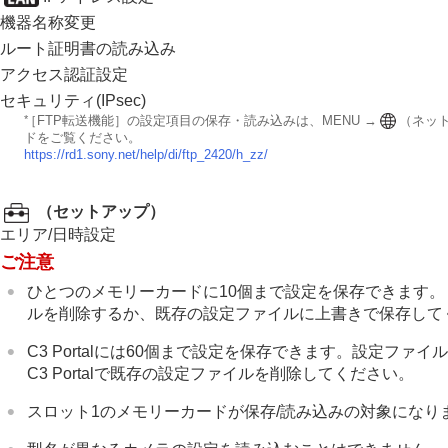
機器名称変更
ルート証明書の読み込み
アクセス認証設定
セキュリティ(IPsec)
*
［FTP転送機能］
の設定項目の保存・読み込みは、MENU →
（
ネッ
ドをご覧ください。
https://rd1.sony.net/help/di/ftp_2420/h_zz/
（
セットアップ
）
エリア/日時設定
ご注意
ひとつのメモリーカードに10個まで設定を保存できます。
ルを削除するか、既存の設定ファイルに上書きで保存して
C3 Portalには60個まで設定を保存できます。設定ファ
C3 Portalで既存の設定ファイルを削除してください。
スロット1のメモリーカードが保存/読み込みの対象にな