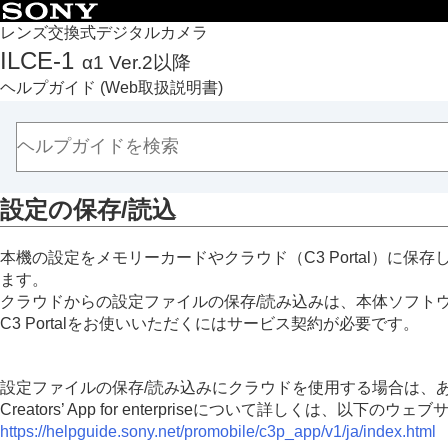
目次
レンズ交換式デジタルカメラ
ILCE-1
α1 Ver.2以降
トップページ
ヘルプガイド
(Web取扱説明書)
ヘルプガイドの使いかた
必ずお読みください
本体と付属品を確認する
各部の名称
設定の保存/読込
本機の基本操作
準備/基本的な撮影
本機の設定をメモリーカードやクラウド（C3 Portal）に
MENU一覧から機能を探す
ます。
撮影機能を活用する
クラウドからの設定ファイルの保存/読み込みは、本体ソフトウェア
カメラをカスタマイズする
C3 Portalをお使いいただくにはサービス契約が必要です。
再生する
カメラの設定を変更する
設定ファイルの保存/読み込みにクラウドを使用する場合は、あらかじめカ
メモリーカードの設定
Creators’ App for enterpriseについて詳しくは、以下
ファイルの設定
https://helpguide.sony.net/promobile/c3p_app/v1/ja/index.html