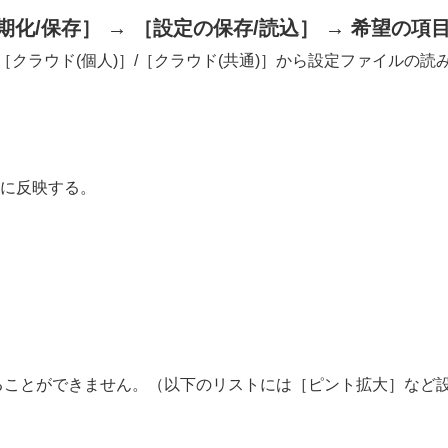
期化/保存］
→
［設定の保存/読込］
→ 希望の項
［クラウド(個人)］
/
［クラウド(共通)］
から設定ファイルの読み
に反映する。
ることができません。（以下のリストには
［ピント拡大］
など