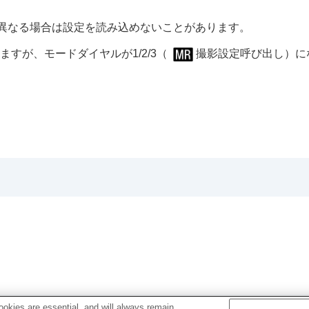
異なる場合は設定を読み込めないことがあります。
すが、モードダイヤルが1/2/3（
撮影設定呼び出し
）に
の場合は下記URLのヘルプガイドをご覧ください。
okies are essential, and will always remain