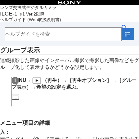
目次
レンズ交換式デジタルカメラ
ILCE-1
α1 Ver.2以降
トップページ
ヘルプガイド
(Web取扱説明書)
ヘルプガイドの使いかた
必ずお読みください
本体と付属品を確認する
各部の名称
グループ表示
本機の基本操作
準備/基本的な撮影
連続撮影した画像やインターバル撮影で撮影した画像などをグ
MENU一覧から機能を探す
ループ化して表示するかどうかを設定します。
撮影機能を活用する
カメラをカスタマイズする
MENU→
（
再生
）→
［再生オプション］
→
［グルー
再生する
プ表示］
→希望の設定を選ぶ。
この章の目次
画像を見る
画像の表示方法を変える
一覧表示で再生する（
一覧表示
）
再生フィルターの条件設定
画像の並び順
メニュー項目の詳細
グループ表示
入
：
フォーカス枠表示
（再生）