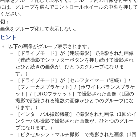
画像をグループ化して表示する。グループ内の画像を再生する
アスペクトマーカー表示
（静止画）
には、グループを選んでコントロールホイールの中央を押して
日時指定で画像表示
ください。
画像間をジャンプ移動する方法を設定する（
画像
切
：
送り設定
）
画像をグループ化して表示しない。
撮影した画像を保護する（
プロテクト
）
画像に情報を追加する
ヒント
トリミング
以下の画像がグループ表示されます。
動画から静止画を切り出す
［ドライブモード］
が
［連続撮影］
で撮影された画像
メモリーカード間で画像をコピーする（
コピー
）
（連続撮影でシャッターボタンを押し続けて撮影され
画像を削除する
たひと続きの画像が、ひとつのグループになりま
テレビと接続して画像を見る
す。）
カメラの設定を変更する
［ドライブモード］
が
［セルフタイマー（連続）］
/
スマートフォンでできること
［フォーカスブラケット］
/
［ホワイトバランスブラケ
パソコンでできること
ット］
/
［DROブラケット］
で撮影された画像（1回の
クラウドサービスを利用する
撮影で記録される複数の画像がひとつのグループにな
資料
ります。）
故障かな？と思ったら
［インターバル撮影機能］
で撮影された画像（1回のイ
ンターバル撮影で撮影された画像が、ひとつのグルー
プになります。）
［ピクセルシフトマルチ撮影］
で撮影された画像（1回