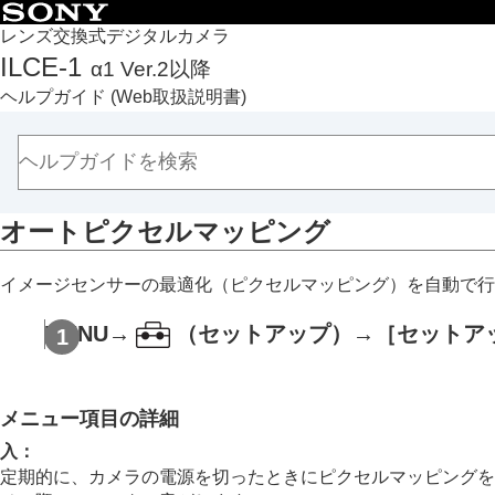
目次
レンズ交換式デジタルカメラ
ILCE-1
α1 Ver.2以降
トップページ
ヘルプガイド
(Web取扱説明書)
ヘルプガイドの使いかた
必ずお読みください
本体と付属品を確認する
各部の名称
オートピクセルマッピング
本機の基本操作
準備/基本的な撮影
イメージセンサーの最適化（ピクセルマッピング）を自動で行
MENU一覧から機能を探す
撮影機能を活用する
MENU
→
（
セットアップ
）→
［セットア
カメラをカスタマイズする
再生する
カメラの設定を変更する
メニュー項目の詳細
メモリーカードの設定
入
：
ファイルの設定
定期的に、カメラの電源を切ったときにピクセルマッピングを