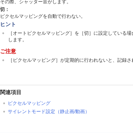
ネットワークの設定
その際、シャッター音がします。
ファインダー/モニターの設定
切
：
ピクセルマッピングを自動で行わない。
電力設定
ヒント
USB設定
［オートピクセルマッピング］
を
［切］
に設定している場
外部出力設定
します。
一般設定
エリア/日時設定
ご注意
電子音
［ピクセルマッピング］
が定期的に行われないと、記録さ
ビデオライトモード
赤外線リモコン
アンチダスト機能
オートピクセルマッピング
関連項目
ピクセルマッピング
ピクセルマッピング
バージョン
サイレントモード設定
（静止画/動画）
シリアル番号表示
プライバシー通知
認証マーク表示