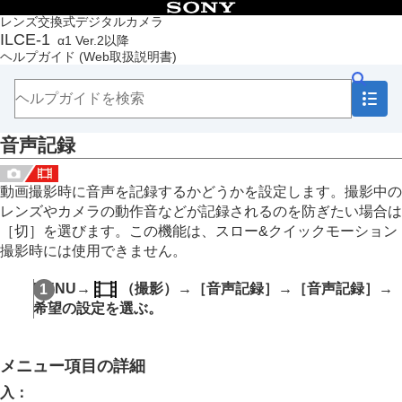
目次
レンズ交換式デジタルカメラ
ILCE-1
α1 Ver.2以降
トップページ
ヘルプガイド
(Web取扱説明書)
ヘルプガイドの使いかた
必ずお読みください
本体と付属品を確認する
各部の名称
音声記録
本機の基本操作
準備/基本的な撮影
MENU一覧から機能を探す
動画撮影時に音声を記録するかどうかを設定します。撮影中の
撮影機能を活用する
レンズやカメラの動作音などが記録されるのを防ぎたい場合は
この章の目次
［切］
を選びます。この機能は、スロー&クイックモーション
撮影モードを選ぶ
撮影時には使用できません。
フォーカス（ピント）を合わせる
顔/瞳AF
MENU
→
（
撮影
）→
［音声記録］
→
［音声記録］
→
フォーカス機能を使う
希望の設定を選ぶ。
露出/測光を調整する
ISO感度を選ぶ
ホワイトバランス
メニュー項目の詳細
画像に効果を加える
ドライブモードを使う（連写/セルフタイマー）
入
：