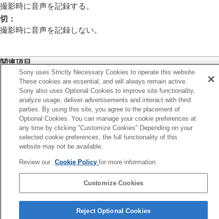
インターバル撮影機能
撮影時に音声を記録する。
より高解像の静止画を撮影する
切
：
画質や記録形式を設定する
撮影時に音声を記録しない。
タッチ機能を使う
シャッターの設定
ズームする
関連項目
フラッシュを使う
Sony uses Strictly Necessary Cookies to operate this website.
手ブレを補正する
録音レベル
These cookies are essential, and will always remain active.
レンズ補正
（静止画/動画）
Sony also uses Optional Cookies to improve site functionality,
ノイズリダクション
analyze usage, deliver advertisements and interact with third
前へ
撮影中の画面表示を設定する
parties. By using this site, you agree to the placement of
ンマ表示アシスト方式
動画の音声を記録する
Optional Cookies. You can manage your cookie preferences at
次へ
音声記録
any time by clicking "Customize Cookies" Depending on your
録音レベ
録音レベル
selected cookie preferences, the full functionality of this
TP1001326332
音声出力タイミング
website may not be available.
お使いのカメラの本体ソフトウェアがVer.2.00未満の場合は下記URLの
風音低減
Review our
Cookie Policy
for more information.
ヘルプガイドをご覧ください。
シューの音声設定
https://helpguide.sony.net/ilc/2040/v1/ja/index.html
動画を撮影しながら静止画を切り出す
Customize Cookies
TC/UB設定
外部RAWレコーダーにRAW動画を出力する
言語選択ページへ
画像と音声をライブ配信する
Reject Optional Cookies