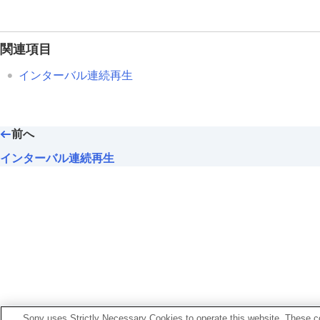
複数メディアの表示設定
静止画を再生する
再生画像を拡大する（拡大）
関連項目
拡大の初期倍率
インターバル連続再生
拡大の初期位置
記録画像を自動的に回転させる（
記
動画を再生する
前へ
再生/モニタリング音量
4ch音声のモニタリング
（動画）
インターバル連続再生
スライドショーで再生する（
スライ
インターバル連続再生
インターバル再生速度
画像の表示方法を変える
画像間をジャンプ移動する方法を設定す
撮影した画像を保護する（
プロテクト
）
画像に情報を追加する
お使いのカメラの本体ソフトウェアがVer.2.00未満
Sony uses Strictly Necessary Cookies to operate this website. These co