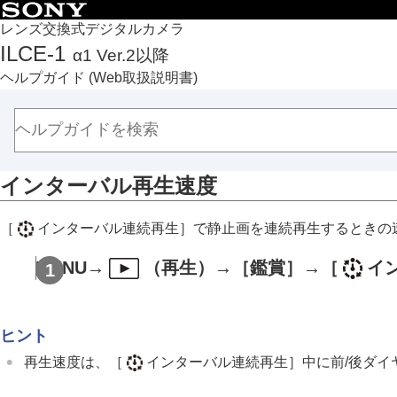
目次
レンズ交換式デジタルカメラ
ILCE-1
α1 Ver.2以降
トップページ
ヘルプガイド
(Web取扱説明書)
ヘルプガイドの使いかた
必ずお読みください
本体と付属品を確認する
各部の名称
インターバル再生速度
本機の基本操作
準備/基本的な撮影
［
インターバル連続再生］
で静止画を連続再生するときの
MENU一覧から機能を探す
撮影機能を活用する
MENU→
（
再生
）→
［鑑賞］
→
［
イ
カメラをカスタマイズする
再生する
この章の目次
ヒント
画像を見る
再生速度は、
［
インターバル連続再生］
中に前/後ダ
複数メディアの再生設定