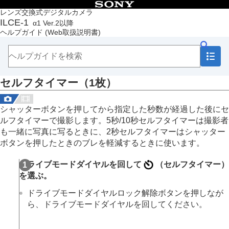
目次
レンズ交換式デジタルカメラ
ILCE-1
α1 Ver.2以降
トップページ
ヘルプガイド
(Web取扱説明書)
ヘルプガイドの使いかた
必ずお読みください
本体と付属品を確認する
各部の名称
セルフタイマー（1枚）
本機の基本操作
準備/基本的な撮影
MENU一覧から機能を探す
シャッターボタンを押してから指定した秒数が経過した後にセ
撮影機能を活用する
ルフタイマーで撮影します。5秒/10秒セルフタイマーは撮影者
この章の目次
も一緒に写真に写るときに、2秒セルフタイマーはシャッター
撮影モードを選ぶ
ボタンを押したときのブレを軽減するときに使います。
フォーカス（ピント）を合わせる
顔/瞳AF
ドライブモードダイヤルを回して
（
セルフタイマー
）
フォーカス機能を使う
を選ぶ。
露出/測光を調整する
ISO感度を選ぶ
ドライブモードダイヤルロック解除ボタンを押しなが
ホワイトバランス
ら、ドライブモードダイヤルを回してください。
画像に効果を加える
ドライブモードを使う（連写/セルフタイマー）