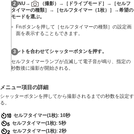
ドライブモード
MENU
→
（
撮影
）→
［ドライブモード］
→
［セルフ
連続撮影
タイマーの種類］
→
［セルフタイマー（1枚）］
→希望の
連続撮影の速度
モードを選ぶ。
セルフタイマー（1枚）
セルフタイマー（連続）
Fnボタンを押して
［セルフタイマーの種類］
の設定画
セルフタイマーの種類
面を表示することもできます。
連続ブラケット
1枚ブラケット
ピントを合わせてシャッターボタンを押す。
ブラケット撮影時のインジケーター
フォーカスブラケット
セルフタイマーランプが点滅して電子音が鳴り、指定の
ホワイトバランスブラケット
秒数後に撮影が開始される。
DROブラケット
ブラケット設定
メニュー項目の詳細
インターバル撮影機能
より高解像の静止画を撮影する
シャッターボタンを押してから撮影されるまでの秒数を設定す
画質や記録形式を設定する
る。
タッチ機能を使う
シャッターの設定
セルフタイマー(1枚): 10秒
ズームする
セルフタイマー(1枚): 5秒
フラッシュを使う
セルフタイマー(1枚): 2秒
手ブレを補正する