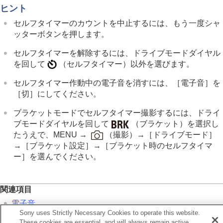
レンズ補正
（静止画/動画）
ヒント
ノイズリダクション
セルフタイマーのカウントを中止するには、もう一度シャ
撮影中の画面表示を設定する
ッターボタンを押します。
動画の音声を記録する
動画を撮影しながら静止画を切り出す
セルフタイマーを解除するには、ドライブモードダイヤル
TC/UB設定
を回して
（
セルフタイマー
）以外を選びます。
外部RAWレコーダーにRAW動画を出力する
画像と音声をライブ配信する
セルフタイマー作動中の電子音を消すには、
［電子音］
を
カメラをカスタマイズする
［切］
にしてください。
再生する
カメラの設定を変更する
ブラケットモードでセルフタイマー撮影するには、ドライ
スマートフォンでできること
ブモードダイヤルを回して
（ブラケット）を選択し
パソコンでできること
たうえで、MENU →
（
撮影
）→
［ドライブモード］
クラウドサービスを利用する
→
［ブラケット設定］
→
［ブラケット時のセルフタイマ
資料
ー］
を選んでください。
故障かな？と思ったら
関連項目
電子音
Sony uses Strictly Necessary Cookies to operate this website.
These cookies are essential, and will always remain active.