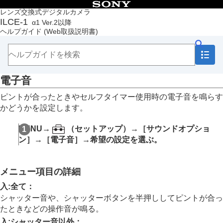
目次
レンズ交換式デジタルカメラ
ILCE-1
α1 Ver.2以降
トップページ
ヘルプガイド
(Web取扱説明書)
ヘルプガイドの使いかた
必ずお読みください
本体と付属品を確認する
各部の名称
電子音
本機の基本操作
準備/基本的な撮影
ピントが合ったときやセルフタイマー使用時の電子音を鳴らす
MENU一覧から機能を探す
かどうかを設定します。
撮影機能を活用する
カメラをカスタマイズする
MENU
→
（
セットアップ
）→
［サウンドオプショ
再生する
ン］
→
［電子音］
→希望の設定を選ぶ。
カメラの設定を変更する
メモリーカードの設定
ファイルの設定
メニュー項目の詳細
ネットワークの設定
ファインダー/モニターの設定
入:全て
：
電力設定
シャッター音や、シャッターボタンを半押ししてピントが合っ
USB設定
たときなどの操作音が鳴る。
外部出力設定
入:シャッター音以外
：