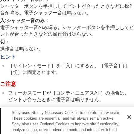
一般設定
シャッターボタンを半押ししてピントが合ったときなどに操作
エリア/日時設定
音が鳴る。電子シャッター音は鳴らない。
電子音
入:シャッター音のみ
：
ビデオライトモード
赤外線リモコン
電子シャッター音のみ鳴る。シャッターボタンを半押ししてピ
アンチダスト機能
ントが合ったときなどの操作音は鳴らない。
オートピクセルマッピング
切
：
ピクセルマッピング
操作音は鳴らない。
バージョン
ヒント
シリアル番号表示
プライバシー通知
［サイレントモード］
を
［入］
にすると、
［電子音］
は
認証マーク表示
［切］
に固定されます。
設定の保存/読込
設定リセット
ご注意
フォーカスモードが
［コンティニュアスAF］
の場合は、
スマートフォンでできること
ピントが合ったときに電子音は鳴りません。
パソコンでできること
クラウドサービスを利用する
資料
Sony uses Strictly Necessary Cookies to operate this website.
故障かな？と思ったら
These cookies are essential, and will always remain active.
Sony also uses Optional Cookies to improve site functionality,
前へ
analyze usage, deliver advertisements and interact with third