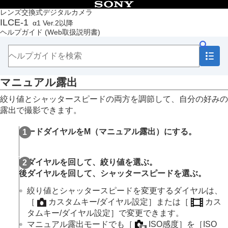
目次
レンズ交換式デジタルカメラ
ILCE-1
α1 Ver.2以降
トップページ
ヘルプガイド
(Web取扱説明書)
ヘルプガイドの使いかた
必ずお読みください
本体と付属品を確認する
各部の名称
マニュアル露出
本機の基本操作
準備/基本的な撮影
絞り値とシャッタースピードの両方を調節して、自分の好みの
MENU一覧から機能を探す
露出で撮影できます。
撮影機能を活用する
この章の目次
モードダイヤルを
M
（
マニュアル露出
）にする。
撮影モードを選ぶ
おまかせオート
プログラムオート
前ダイヤルを回して、絞り値を選ぶ。
絞り優先
後ダイヤルを回して、シャッタースピードを選ぶ。
シャッタースピード優先
マニュアル露出
絞り値とシャッタースピードを変更するダイヤルは、
バルブ撮影
［
カスタムキー/ダイヤル設定］
または
［
カス
露出制御方式
タムキー/ダイヤル設定］
で変更できます。
オート/マニュアル切換設定
マニュアル露出モードでも
［
ISO感度］
を
［ISO