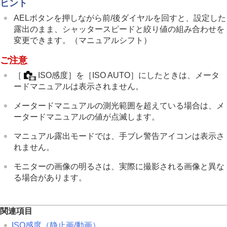
ヒント
動画の音声を記録する
動画を撮影しながら静止画を切り出す
AELボタンを押しながら前/後ダイヤルを回すと、設定した
TC/UB設定
露出のまま、シャッタースピードと絞り値の組み合わせを
外部RAWレコーダーにRAW動画を出力する
変更できます。（マニュアルシフト）
画像と音声をライブ配信する
ご注意
カメラをカスタマイズする
再生する
［
ISO感度］
を
［ISO AUTO］
にしたときは、メータ
カメラの設定を変更する
ードマニュアルは表示されません。
スマートフォンでできること
パソコンでできること
メータードマニュアルの測光範囲を超えている場合は、メ
クラウドサービスを利用する
ータードマニュアルの値が点滅します。
資料
故障かな？と思ったら
マニュアル露出モードでは、手ブレ警告アイコンは表示さ
れません。
モニターの画像の明るさは、実際に撮影される画像と異な
る場合があります。
関連項目
ISO感度
（静止画/動画）