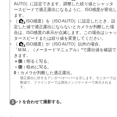
動画
：
露出モード
AUTO］
に設定できます。調整した絞り値とシャッタ
スロー&クイックモーション：露出モード
ースピードで適正露出になるように、ISO感度が変化し
フォーカス（ピント）を合わせる
ます。
顔/瞳AF
［
ISO感度］
を
［ISO AUTO］
に設定したとき、設
フォーカス機能を使う
定した値で適正露出にならないとカメラが判断した場
露出/測光を調整する
合は、ISO感度の表示が点滅します。この場合はシャッ
ISO感度を選ぶ
タースピードまたは絞り値を変更してください。
ホワイトバランス
［
ISO感度］
が
［ISO AUTO］
以外の場合、
画像に効果を加える
「M.M.」（メータードマニュアル）*で露出値を確認で
ドライブモードを使う（連写/セルフタイマー）
きます。
インターバル撮影機能
＋側：
明るく写る。
より高解像の静止画を撮影する
－側：
暗めに写る。
画質や記録形式を設定する
0：
カメラが判断した適正露出。
タッチ機能を使う
*
適正露出に対するアンダー/オーバーを示します。モニターでは
シャッターの設定
数値で、ファインダーでは測光インジケーターで表示されま
ズームする
す。
フラッシュを使う
手ブレを補正する
ピントを合わせて撮影する。
レンズ補正
（静止画/動画）
ノイズリダクション
撮影中の画面表示を設定する