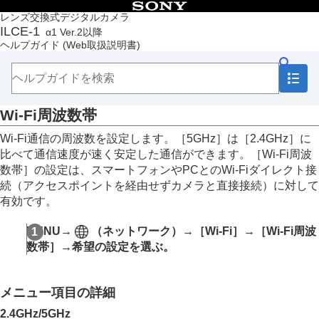
目次
レンズ交換式デジタルカメラ
ILCE-1
α1 Ver.2以降
トップページ
ヘルプガイド
(Web取扱説明書)
ヘルプガイドの使いかた
必ずお読みください
本体と付属品を確認する
各部の名称
Wi-Fi周波数帯
本機の基本操作
準備/基本的な撮影
Wi-Fi通信の周波数を設定します。
［5GHz］
は
［2.4GHz］
に
MENU一覧から機能を探す
比べて通信速度が速く安定した通信ができます。
［Wi-Fi周波
撮影機能を活用する
数帯］
の設定は、スマートフォンやPCとのWi-Fiダイレクト接
カメラをカスタマイズする
続（アクセスポイントを経由せずカメラと直接接続）に対して
再生する
有効です。
カメラの設定を変更する
メモリーカードの設定
MENU
→
（
ネットワーク
）→
［Wi-Fi］
→
［Wi-Fi周波
ファイルの設定
数帯］
→希望の設定を選ぶ。
ネットワークの設定
Wi-Fi接続
アクセスポイント簡単登録
メニュー項目の詳細
アクセスポイント手動登録
Wi-Fi周波数帯
2.4GHz
/
5GHz