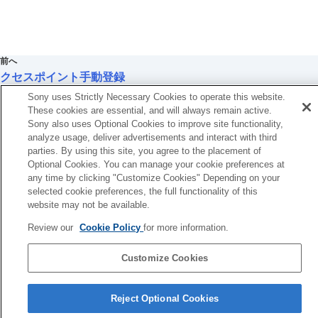
Wi-Fi情報表示
SSID・PWリセット
Bluetooth設定
Bluetoothリモコン
前へ
有線LAN
クセスポイント手動登録
テザリング接続
次へ
機内モード
Sony uses Strictly Necessary Cookies to operate this website.
Wi-Fi情報
機器名称変更
These cookies are essential, and will always remain active.
ルート証明書の読み込み
Sony also uses Optional Cookies to improve site functionality,
TP1001366442
analyze usage, deliver advertisements and interact with third
アクセス認証設定
parties. By using this site, you agree to the placement of
アクセス認証情報
Optional Cookies. You can manage your cookie preferences at
セキュリティ(IPsec)
any time by clicking "Customize Cookies" Depending on your
Wi-Fi Direct設定
selected cookie preferences, the full functionality of this
ネットワーク設定リセット
website may not be available.
FTP転送機能
お使いのカメラの本体ソフトウェアがVer.2.00未満の場合は下記URLの
Review our
Cookie Policy
for more information.
ヘルプガイドをご覧ください。
ファインダー/モニターの設定
https://helpguide.sony.net/ilc/2040/v1/ja/index.html
電力設定
Customize Cookies
USB設定
言語選択ページへ
外部出力設定
Reject Optional Cookies
一般設定
5-060-285-03(2)
スマートフォンでできること