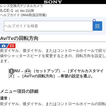
目次
レンズ交換式デジタルカメラ
ILCE-1
α1 Ver.2以降
トップページ
ヘルプガイド
(Web取扱説明書)
ヘルプガイドの使いかた
必ずお読みください
本体と付属品を確認する
各部の名称
Av/Tvの回転方向
本機の基本操作
準備/基本的な撮影
MENU一覧から機能を探す
前ダイヤル、後ダイヤル、またはコントロールホイールで絞り
撮影機能を活用する
値やシャッタースピードを変更するときの、回転方向を設定し
カメラをカスタマイズする
ます。
この章の目次
本機のカスタマイズ機能について
MENU
→
（
セットアップ
）→
［ダイヤルカスタマイ
よく使う機能をボタンやダイヤルに割り当てる
ズ］
→
［Av/Tvの回転方向］
→希望の設定を選ぶ。
（
カスタムキー/ダイヤル設定
）
一時的にダイヤルの機能を変更する（
マイダイヤ
ル設定
）
メニュー項目の詳細
撮影設定の登録と呼び出し
よく使う機能をファンクションメニューに登録す
通常
：
る
前ダイヤル、後ダイヤル、またはコントロールホイールの回転