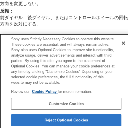
よく使う機能をマイメニュータブに登録する
方向を変更しない。
静止画と動画の撮影設定を個別に行う
反転
：
リング/ダイヤルの機能をカスタマイズする
前ダイヤル、後ダイヤル、またはコントロールホイールの回転
Av/Tvの回転方向
方向を反対にする。
ファンクションリング(レンズ)
操作部のロック
動画撮影でシャッターボタンを使う
Sony uses Strictly Necessary Cookies to operate this website.
モニター/ファインダーの表示を設定する
These cookies are essential, and will always remain active.
Sony also uses Optional Cookies to improve site functionality,
前へ
再生する
analyze usage, deliver advertisements and interact with third
止画/動画独立設定
カメラの設定を変更する
parties. By using this site, you agree to the placement of
次へ
スマートフォンでできること
Optional Cookies. You can manage your cookie preferences at
ファンクションリング(レン
パソコンでできること
any time by clicking "Customize Cookies" Depending on your
クラウドサービスを利用する
TP1001364540
selected cookie preferences, the full functionality of this
資料
website may not be available.
お使いのカメラの本体ソフトウェアがVer.2.00未満の場合は下記URLの
故障かな？と思ったら
Review our
Cookie Policy
for more information.
ヘルプガイドをご覧ください。
https://helpguide.sony.net/ilc/2040/v1/ja/index.html
Customize Cookies
言語選択ページへ
Reject Optional Cookies
5-060-285-03(2)