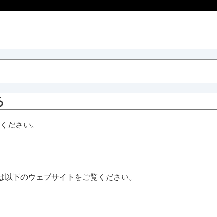
る
準備ください。
す
）
電する
う
しくは以下のウェブサイトをご覧ください。
す