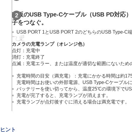
レンズを取り付ける/取りはずす
カメラの初期設定を行う
市販のUSB Type-Cケーブル（USB PD対応
基本的な撮影
子をつなぐ。
MENU一覧から機能を探す
USB PORT 1とUSB PORT 2のどちらのUSB
撮影機能を活用する
カメラをカスタマイズする
カメラの充電ランプ（オレンジ色）
点灯：充電中
再生する
消灯：充電終了
カメラの設定を変更する
点滅：充電エラー、または温度が適切な範囲にないため
スマートフォンでできること
パソコンでできること
充電時間の目安（満充電）：充電にかかる時間は約175
充電時間はお使いの外部電源、USB Type-Cケーブ
クラウドサービスを利用する
バッテリーを使い切ってから、温度25℃の環境下でUS
資料
充電が完了すると、充電ランプが消えます。
故障かな？と思ったら
充電ランプが点灯後すぐに消える場合は満充電です。
ヒント