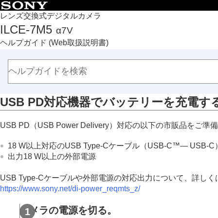
目次
レンズ交換式デジタルカメラ
ILCE-7M5
α7V
トップページ
ヘルプガイド
(Web取扱説明書)
ヘルプガイドの使いかた
必ずお読みください
本体と付属品を確認する
各部の名称
USB PD対応機器でバッテリーを充電す
本機の基本操作
準備/基本的な撮影
USB PD（USB Power Delivery）対応の以下の市販品をご
充電する
バッテリーをカメラに入れる/取り出
18 W以上対応のUSB Type-Cケーブル（USB-C™― USB-C
USB PD対応機器でバッテリーを充
出力18 W以上の外部電源
海外でバッテリーチャージャーを使
USB Type-Cケーブルや外部電源の対応出力について、詳
USB給電でカメラを使う
https://www.sony.net/di-power_reqmts_z/
使用できるメモリーカード
メモリーカードをカメラに入れる/取り出
カメラの電源を切る。