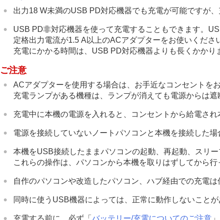
出力18 W未満のUSB PD対応機器でも充電が可能です
USB PD非対応機器を使って充電することもできます。USB
定格出力電流が1.5 A以上のACアダプターをお使いくださ
充電にかかる時間は、USB PD対応機器よりも長くかかり
ご注意
ACアダプターを使用する場合は、お手近なコンセントを
充電ランプがある機種は、ランプが消えても電源からは遮
充電中に本機の電源を入れると、コンセントから給電され
電源を接続していないノートパソコンと本機を接続した場
本機をUSB接続したままパソコンの起動、再起動、スリ
これらの操作は、パソコンから本機を取りはずしてから行
自作のパソコンや改造したパソコン、ハブ経由での充電は
同時に使うUSB機器によっては、正常に動作しないことが
充電する前に、必ず「
バッテリー/充電についてのご注意
」