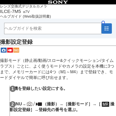
目次
レンズ交換式デジタルカメラ
ILCE-7M5
α7V
トップページ
ヘルプガイド
(Web取扱説明書)
ヘルプガイドの使いかた
必ずお読みください
本体と付属品を確認する
各部の名称
撮影設定登録
本機の基本操作
準備/基本的な撮影
MENU一覧から機能を探す
撮影機能を活用する
撮影モード（静止画/動画/スロー&クイックモーション/タイム
カメラをカスタマイズする
ラプス）ごとに、よく使うモードやカメラの設定を本機に3つ
この章の目次
まで、メモリーカードには4つ（M1～M4）まで登録でき、モ
本機のカスタマイズ機能について
ードダイヤルで簡単に呼び出せます。
よく使う機能をボタンやダイヤルに割り当てる
（
カスタムキー/ダイヤル設定
）
本機を登録したい設定にする。
一時的にダイヤルの機能を変更する（
マイダイヤ
ル設定
）
撮影設定の登録と呼び出し
MENU
→
（
撮影
）→
［撮影モード］
→
［
撮
撮影設定登録
影設定登録］
→登録先の番号を選ぶ。
撮影設定呼び出し