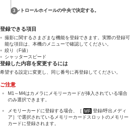
登録/呼出メディア
カスタム撮影設定登録
コントロールホイールの中央で決定する。
よく使う機能をファンクションメニューに登録す
る
よく使う機能をマイメニュータブに登録する
登録できる項目
静止画と動画の撮影設定を個別に行う
撮影に関するさまざまな機能を登録できます。実際の登録可
リング/ダイヤルの機能をカスタマイズする
能な項目は、本機のメニューで確認してください。
動画撮影でシャッターボタンを使う
絞り（F値）
モニター/ファインダーの表示を設定する
シャッタースピード
再生する
登録した内容を変更するには
カメラの設定を変更する
スマートフォンでできること
希望する設定に変更し、同じ番号に再登録してください。
パソコンでできること
クラウドサービスを利用する
ご注意
資料
M1～M4はカメラにメモリーカードが挿入されている場合
故障かな？と思ったら
のみ選択できます。
メモリーカードに登録する場合、
［
登録/呼出メディ
ア］
で選択されているメモリーカードスロットのメモリー
カードに登録されます。