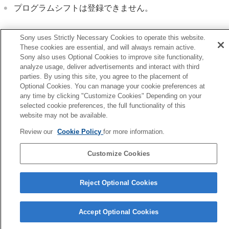
プログラムシフトは登録できません。
Sony uses Strictly Necessary Cookies to operate this website.
関連項目
These cookies are essential, and will always remain active.
撮影設定呼び出し
Sony also uses Optional Cookies to improve site functionality,
analyze usage, deliver advertisements and interact with third
登録/呼出メディア
parties. By using this site, you agree to the placement of
Optional Cookies. You can manage your cookie preferences at
any time by clicking "Customize Cookies" Depending on your
前へ
selected cookie preferences, the full functionality of this
時的にダイヤルの機能を変更する（マイダイヤル設定）
website may not be available.
次へ
撮影設定呼び出
Review our
Cookie Policy
for more information.
TP1002110128
Customize Cookies
言語選択ページへ
Reject Optional Cookies
5-069-971-01(4)
Copyright 2026 Sony Corporation
Accept Optional Cookies