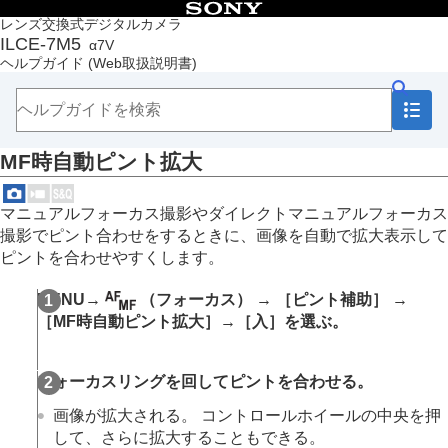
目次
レンズ交換式デジタルカメラ
ILCE-7M5
α7V
トップページ
ヘルプガイド
(Web取扱説明書)
ヘルプガイドの使いかた
必ずお読みください
本体と付属品を確認する
各部の名称
MF時自動ピント拡大
本機の基本操作
準備/基本的な撮影
MENU一覧から機能を探す
マニュアルフォーカス撮影やダイレクトマニュアルフォーカス
撮影機能を活用する
撮影でピント合わせをするときに、画像を自動で拡大表示して
この章の目次
ピントを合わせやすくします。
撮影モードを選ぶ
自分撮り動画やVlog撮影に便利な機能
MENU
→
（
フォーカス
） →
［ピント補助］
→
フォーカス（ピント）を合わせる
［MF時自動ピント拡大］
→
［入］
を選ぶ。
被写体認識AF
フォーカス機能を使う
フォーカススタンダード
フォーカスリングを回してピントを合わせる。
縦横フォーカスエリア切換
フォーカスエリア登録機能
画像が拡大される。 コントロールホイールの中央を押
登録フォーカスエリア消去
して、さらに拡大することもできる。