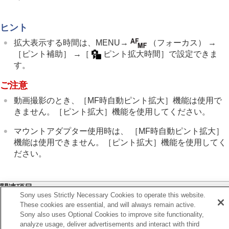
フォーカスエリア限定
（静止画/動画）
フォーカス位置の循環
（静止画/動画）
AF枠の移動量
（静止画/動画）
ヒント
フォーカスエリア枠色
（静止画/動画）
拡大表示する時間は、
MENU
→
（
フォーカス
） →
フォーカスエリア自動消灯
［ピント補助］
→
［
ピント拡大時間］
で設定できま
トラッキング中エリア枠表示
す。
AF-Cエリア表示
位相差AFエリア表示
ご注意
横切りへのAF特性
速度変化へのAF追従
動画撮影のとき、
［MF時自動ピント拡大］
機能は使用で
AFトランジション速度
きません。
［ピント拡大］
機能を使用してください。
AF乗り移り感度
マウントアダプター使用時は、
［MF時自動ピント拡大］
AFアシスト
AF/MF切換
機能は使用できません。
［ピント拡大］
機能を使用してく
フルタイムDMF
ださい。
シャッター半押しAF
AFオン
フォーカスホールド
関連項目
Sony uses Strictly Necessary Cookies to operate this website.
AF-S時の優先設定
マニュアルフォーカス
These cookies are essential, and will always remain active.
AF-C時の優先設定
Sony also uses Optional Cookies to improve site functionality,
ダイレクトマニュアルフォーカス（
DMF
）
AF補助光
analyze usage, deliver advertisements and interact with third
AF時の絞り駆動