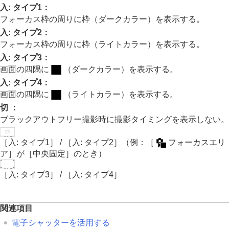
画像に効果を加える
入: タイプ1
：
ドライブモードを使う（連写/セルフタイマー）
フォーカス枠の周りに枠（ダークカラー）を表示する。
セルフタイマー
（動画）
入: タイプ2
：
インターバル撮影機能
フォーカス枠の周りに枠（ライトカラー）を表示する。
より高画質の静止画を撮影する
画質や記録形式を設定する
入: タイプ3
：
タッチ機能を使う
画面の四隅に
（ダークカラー）を表示する。
シャッターの設定
入: タイプ4
：
サイレントモード設定
（静止画/動画）
画面の四隅に
（ライトカラー）を表示する。
シャッター方式
切
：
電子シャッターを活用する
ブラックアウトフリー撮影時に撮影タイミングを表示しない。
撮影開始表示 （静止画）
撮影タイミング表示
（静止画）
電子先幕シャッター
［入: タイプ1］
/
［入: タイプ2］
（例：
［
フォーカスエリ
レンズなしレリーズ
（静止画/動画）
ア］
が
［中央固定］
のとき）
カードなしレリーズ
フリッカーレス設定
［入: タイプ3］
/
［入: タイプ4］
［フリッカーレス撮影］
と
［高分解シャッタ
ー］
の違い
関連項目
ズームする
フラッシュを使う
電子シャッターを活用する