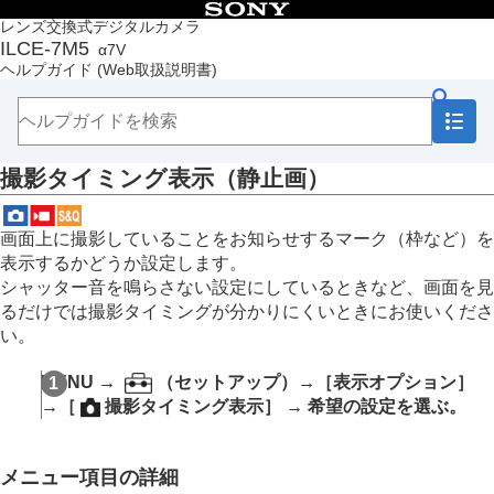
目次
レンズ交換式デジタルカメラ
ILCE-7M5
α7V
トップページ
ヘルプガイド
(Web取扱説明書)
ヘルプガイドの使いかた
必ずお読みください
本体と付属品を確認する
各部の名称
撮影タイミング表示
（静止画）
本機の基本操作
準備/基本的な撮影
MENU一覧から機能を探す
画面上に撮影していることをお知らせするマーク（枠など）を
撮影機能を活用する
表示するかどうか設定します。
この章の目次
シャッター音を鳴らさない設定にしているときなど、画面を見
撮影モードを選ぶ
るだけでは撮影タイミングが分かりにくいときにお使いくださ
自分撮り動画やVlog撮影に便利な機能
い。
フォーカス（ピント）を合わせる
被写体認識AF
MENU
→
（
セットアップ
）→
［表示オプション］
フォーカス機能を使う
→
［
撮影タイミング表示］
→ 希望の設定を選ぶ。
露出/測光を調整する
ISO感度を選ぶ
ホワイトバランス
メニュー項目の詳細
Log撮影の設定