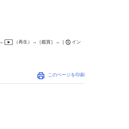
→
（
再生
）→
［鑑賞］
→
［
イン
このページを印刷