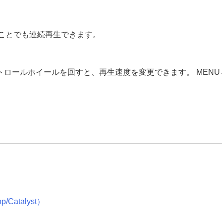
ことでも連続再生できます。
録画像の回転表示
）
トロールホイールを回すと、再生速度を変更できます。 MENU
ドショー
）
る（
画像送り設定
）
Catalyst）