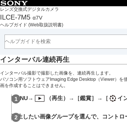
目次
レンズ交換式デジタルカメラ
ILCE-7M5
α7V
トップページ
ヘルプガイド
(Web取扱説明書)
ヘルプガイドの使いかた
必ずお読みください
本体と付属品を確認する
各部の名称
インターバル連続再生
本機の基本操作
準備/基本的な撮影
インターバル撮影で撮影した画像を、連続再生します。
MENU一覧から機能を探す
パソコン用ソフトウェアImaging Edge Desktop（
撮影機能を活用する
画を作成することはできません。
カメラをカスタマイズする
MENU→
（
再生
）→
［鑑賞］
→
［
イ
再生する
この章の目次
画像を見る
再生したい画像グループを選んで、コントロ
複数メディアの再生設定