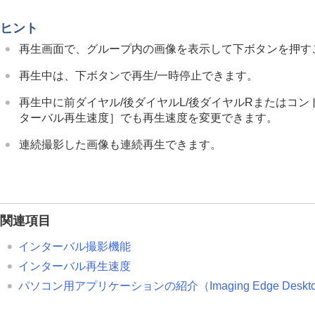
複数メディアの表示設定
静止画を再生する
ヒント
再生画像を拡大する（拡大）
再生画面で、グループ内の画像を表示して下ボタンを押す
拡大の初期倍率
再生中は、下ボタンで再生/一時停止できます。
拡大の初期位置
記録画像を自動的に回転させる（
記
再生中に前ダイヤル/後ダイヤルL/後ダイヤルRまたはコン
動画を再生する
ターバル再生速度］
でも再生速度を変更できます。
再生/モニタリング音量
連続撮影した画像も連続再生できます。
4ch音声のモニタリング
（動画）
スライドショーで再生する（
スライ
インターバル連続再生
インターバル再生速度
関連項目
画像の表示方法を変える
インターバル撮影機能
画像間をジャンプ移動する方法を設定す
インターバル再生速度
撮影した画像を保護する（
プロテクト
）
パソコン用アプリケーションの紹介（Imaging Edge Desktop/
画像に情報を追加する