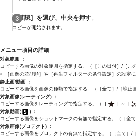
画像間をジャンプ移動する方法を設定す
撮影した画像を保護する（
プロテクト
）
［確認］
を選び、中央を押す。
画像に情報を追加する
トリミング
コピーが開始されます。
動画から静止画を切り出す
メモリーカード間で画像をコピーする（
メニュー項目の詳細
画像を削除する
テレビと接続して画像を見る
対象範囲
：
コピーする画像の対象範囲を指定する。（
［この日付］
/
［こ
カメラの設定を変更する
［画像の並び順］
や
［再生フィルターの条件設定］
の設定に
スマートフォンでできること
静止画/動画
：
パソコンでできること
コピーする画像を画像の種類で指定する。（
［全て］
/
［静止
クラウドサービスを利用する
対象画像(レーティング)
：
資料
コピーする画像をレーティングで指定する。（
［
］
～
［
故障かな？と思ったら
対象動画(
)
：
コピーする画像をショットマークの有無で指定する。（
［全て
対象画像(プロテクト)
：
コピーする画像をプロテクトの有無で指定する。（
［全て］
/