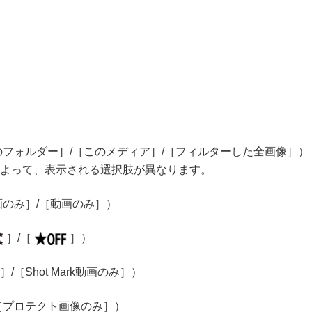
る（
画像送り設定
）
コピー
）
のフォルダー］
/
［このメディア］
/
［フィルターした全画像］
）
よって、表示される選択肢が異なります。
画のみ］
/
［動画のみ］
）
］
/
［
］
）
］
/
［Shot Mark動画のみ］
）
［プロテクト画像のみ］
）