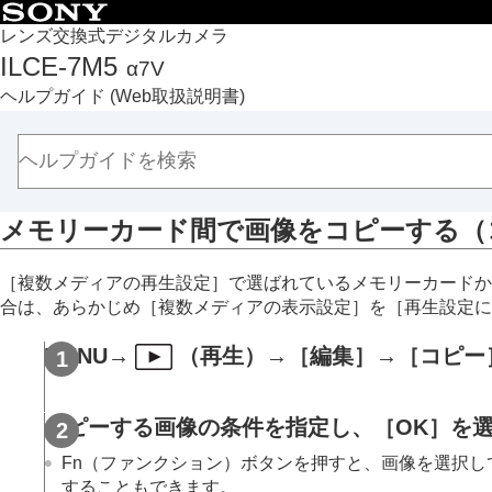
目次
レンズ交換式デジタルカメラ
ILCE-7M5
α7V
トップページ
ヘルプガイド
(Web取扱説明書)
ヘルプガイドの使いかた
必ずお読みください
本体と付属品を確認する
各部の名称
メモリーカード間で画像をコピーする（
本機の基本操作
準備/基本的な撮影
［複数メディアの再生設定］
で選ばれているメモリーカードか
MENU一覧から機能を探す
合は、あらかじめ
［複数メディアの表示設定］
を
［再生設定に
撮影機能を活用する
カメラをカスタマイズする
MENU
→
（
再生
）→
［編集］
→
［コピー
再生する
この章の目次
コピーする画像の条件を指定し、
［OK］
を
画像を見る
Fn（ファンクション）ボタンを押すと、画像を選択し
画像の表示方法を変える
することもできます。