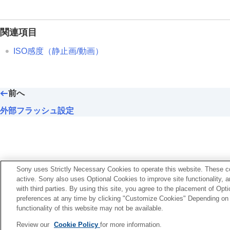
調光補正
露出補正の影響
関連項目
ワイヤレスフラッシュ
赤目軽減発光
ISO感度
（静止画/動画）
FELロック
外部フラッシュ設定
フラッシュ撮影設定登録
前へ
手ブレを補正する
外部フラッシュ設定
レンズ補正
（静止画/動画）
ノイズリダクション
撮影中の画面表示を設定する
動画の音声を記録する
Sony uses Strictly Necessary Cookies to operate this website. These co
動画を撮影しながら静止画を切り出す
active. Sony also uses Optional Cookies to improve site functionality, 
with third parties. By using this site, you agree to the placement of O
TC/UB設定
preferences at any time by clicking "Customize Cookies" Depending on y
画像と音声をライブ配信する
functionality of this website may not be available.
言語選択ページへ
カメラをカスタマイズする
Review our
Cookie Policy
for more information.