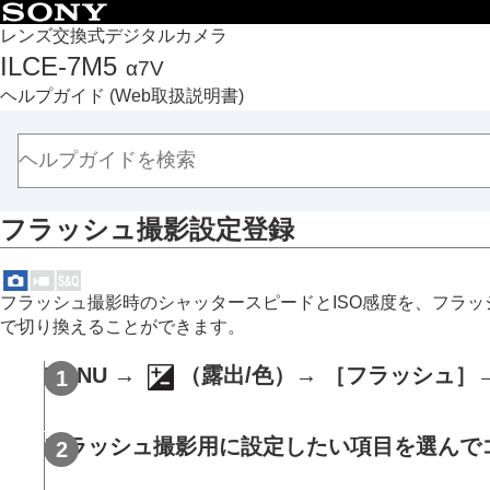
目次
レンズ交換式デジタルカメラ
ILCE-7M5
α7V
トップページ
ヘルプガイド
(Web取扱説明書)
ヘルプガイドの使いかた
必ずお読みください
本体と付属品を確認する
各部の名称
フラッシュ撮影設定登録
本機の基本操作
準備/基本的な撮影
MENU一覧から機能を探す
フラッシュ撮影時のシャッタースピードとISO感度を、フラッ
撮影機能を活用する
で切り換えることができます。
この章の目次
MENU →
（
露出/色
）→
［フラッシュ］
撮影モードを選ぶ
自分撮り動画やVlog撮影に便利な機能
フォーカス（ピント）を合わせる
フラッシュ撮影用に設定したい項目を選んで
被写体認識AF