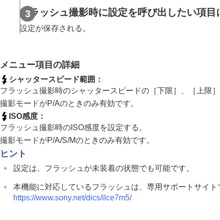
フォーカス機能を使う
フラッシュ撮影時に設定を呼び出したい項目
露出/測光を調整する
設定が保存される。
ISO感度を選ぶ
ホワイトバランス
Log撮影の設定
メニュー項目の詳細
画像に効果を加える
シャッタースピード範囲
：
ドライブモードを使う（連写/セルフタイ
フラッシュ撮影時のシャッタースピードの［下限］、［上限］
セルフタイマー
（動画）
撮影モードがP/Aのときのみ有効です。
インターバル撮影機能
ISO感度
：
より高画質の静止画を撮影する
フラッシュ撮影時のISO感度を設定する。
画質や記録形式を設定する
撮影モードがP/A/S/Mのときのみ有効です。
タッチ機能を使う
ヒント
シャッターの設定
設定は、フラッシュが未装着の状態でも可能です。
ズームする
本機能に対応しているフラッシュは、専用サポートサイト
フラッシュを使う
https://www.sony.net/dics/ilce7m5/
フラッシュ（別売）を使う
フラッシュモード