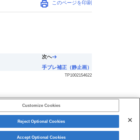
このページを印刷
次へ
手ブレ補正（静止画）
TP1002154622
Customize Cookies
Reject Optional Cookies
5-069-971-01(4)
Copyright 2026 Sony Corporation
Accept Optional Cookies