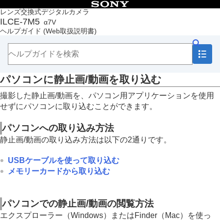
目次
レンズ交換式デジタルカメラ
ILCE-7M5
α7V
トップページ
ヘルプガイド
(Web取扱説明書)
ヘルプガイドの使いかた
必ずお読みください
本体と付属品を確認する
各部の名称
パソコンに静止画/動画を取り込む
本機の基本操作
準備/基本的な撮影
撮影した静止画/動画を、パソコン用アプリケーションを使用
MENU一覧から機能を探す
せずにパソコンに取り込むことができます。
撮影機能を活用する
カメラをカスタマイズする
パソコンへの取り込み方法
再生する
静止画/動画の取り込み方法は以下の2通りです。
カメラの設定を変更する
スマートフォンでできること
USBケーブルを使って取り込む
パソコンでできること
メモリーカードから取り込む
パソコンの推奨環境
カメラとパソコンを接続/切断する
パソコンで画像を管理・編集する
パソコンに静止画/動画を取り込む
パソコンでの静止画/動画の閲覧方法
パソコン用アプリケーションの紹介（Imaging
エクスプローラー（Windows）またはFinder（Mac）を使っ