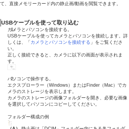
Edge Desktop/Catalyst）
て、直接メモリーカード内の静止画/動画を閲覧できます。
パソコンからカメラを操作する
USBストリーミング（動画）
クラウドサービスを利用する
USBケーブルを使って取り込む
資料
カメラとパソコンを接続する。
故障かな？と思ったら
USBケーブルを使ってカメラとパソコンを接続します。詳
しくは、「
カメラとパソコンを接続する
」をご覧くださ
い。
正しく接続できると、カメラに以下の画面が表示されま
す。
パソコンで操作する。
エクスプローラー（Windows）またはFinder（Mac）でカ
メラのストレージを表示します。
カメラのストレージの画像フォルダーを開き、必要な画像
を選択してパソコンにコピーしてください。
フォルダー構成の例
（A）
静止画は「DCIM」フォルダー内にある各フォルダ