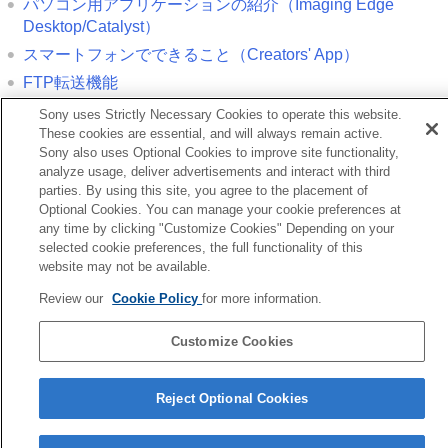
パソコン用アプリケーションの紹介（Imaging Edge
Desktop/Catalyst）
スマートフォンでできること（Creators' App）
FTP転送機能
管理ファイル修復
（静止画/動画）
Sony uses Strictly Necessary Cookies to operate this website.
These cookies are essential, and will always remain active.
Sony also uses Optional Cookies to improve site functionality,
前へ
analyze usage, deliver advertisements and interact with third
ソコンからカメラを取りはずす
parties. By using this site, you agree to the placement of
へ
Optional Cookies. You can manage your cookie preferences at
パソコン用アプリケーションの紹介（Imaging Ed
any time by clicking "Customize Cookies" Depending on your
Desktop/Catalys
selected cookie preferences, the full functionality of this
website may not be available.
TP1002321081
Review our
Cookie Policy
for more information.
言語選択ページへ
Customize Cookies
5-069-971-01(4)
Copyright 2026 Sony Corporation
Reject Optional Cookies