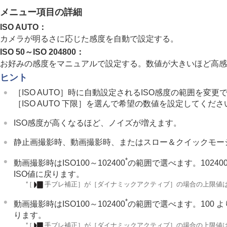
フォーカス機能を使う
メニュー項目の詳細
露出/測光を調整する
ISO AUTO
：
ISO感度を選ぶ
カメラが明るさに応じた感度を自動で設定する。
ISO感度
（静止画/動画）
ISO 50～ISO 204800：
ISO感度範囲限定
（静止画/動画）
お好みの感度をマニュアルで設定する。数値が大きいほど高感
ISO AUTO低速限界
ヒント
ホワイトバランス
［ISO AUTO］
時に自動設定されるISO感度の範囲を変更
Log撮影の設定
［ISO AUTO 下限］
を選んで希望の数値を設定してくださ
画像に効果を加える
ISO感度が高くなるほど、ノイズが増えます。
ドライブモードを使う（連写/セルフタイ
セルフタイマー
（動画）
静止画撮影時、動画撮影時、またはスロー＆クイックモー
インターバル撮影機能
*
動画撮影時はISO100～102400
の範囲で選べます。10240
より高画質の静止画を撮影する
ISO値に戻ります。
画質や記録形式を設定する
*
［
手ブレ補正］
が
［ダイナミックアクティブ］
の場合の上限値はI
タッチ機能を使う
*
動画撮影時はISO100～102400
の範囲で選べます。100 
シャッターの設定
ります。
ズームする
*
［
手ブレ補正］
が
［ダイナミックアクティブ］
の場合の上限値はI