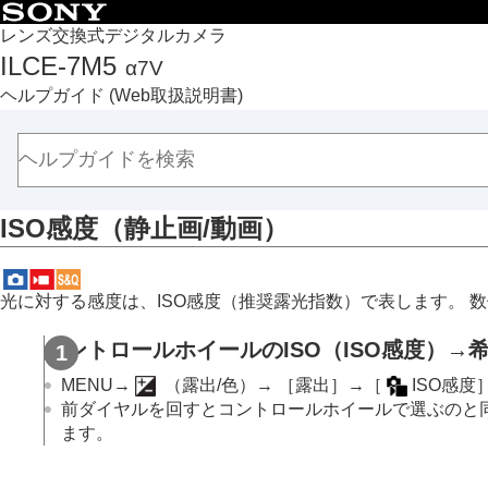
目次
レンズ交換式デジタルカメラ
ILCE-7M5
α7V
トップページ
ヘルプガイド
(Web取扱説明書)
ヘルプガイドの使いかた
必ずお読みください
本体と付属品を確認する
各部の名称
ISO感度
（静止画/動画）
本機の基本操作
準備/基本的な撮影
MENU一覧から機能を探す
光に対する感度は、ISO感度（推奨露光指数）で表します。 
撮影機能を活用する
この章の目次
コントロールホイールのISO（ISO感度）→
撮影モードを選ぶ
MENU
→
（
露出/色
）→
［露出］
→
［
ISO感度
自分撮り動画やVlog撮影に便利な機能
前ダイヤルを回すとコントロールホイールで選ぶのと同
ます。
フォーカス（ピント）を合わせる
被写体認識AF