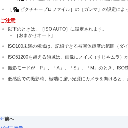
フラッシュを使う
［
ピクチャープロファイル］
の
［ガンマ］
の設定によ
手ブレを補正する
ご注意
レンズ補正
（静止画/動画）
ノイズリダクション
以下のときは、
［ISO AUTO］
に設定されます。
［おまかせオート］
撮影中の画面表示を設定する
動画の音声を記録する
ISO100未満の領域は、記録できる被写体輝度の範囲（
動画を撮影しながら静止画を切り出す
ISO51200を超える領域は、画像にノイズ（すじやムラ
TC/UB設定
画像と音声をライブ配信する
撮影モードが「P」、「A」、「S」、「M」のとき、ISO
カメラをカスタマイズする
低感度での撮影時、極端に強い光源にカメラを向けると、
再生する
カメラの設定を変更する
スマートフォンでできること
パソコンでできること
クラウドサービスを利用する
前へ
資料