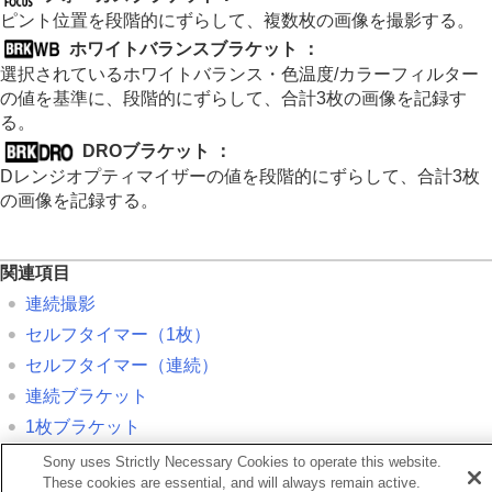
画質や記録形式を設定する
ピント位置を段階的にずらして、複数枚の画像を撮影する。
タッチ機能を使う
ホワイトバランスブラケット
：
シャッターの設定
選択されているホワイトバランス・色温度/カラーフィルター
ズームする
の値を基準に、段階的にずらして、合計3枚の画像を記録す
フラッシュを使う
る。
手ブレを補正する
DROブラケット
：
レンズ補正
（静止画/動画）
Dレンジオプティマイザーの値を段階的にずらして、合計3枚
ノイズリダクション
撮影中の画面表示を設定する
の画像を記録する。
動画の音声を記録する
動画を撮影しながら静止画を切り出す
TC/UB設定
関連項目
画像と音声をライブ配信する
連続撮影
カメラをカスタマイズする
セルフタイマー（1枚）
再生する
セルフタイマー（連続）
カメラの設定を変更する
スマートフォンでできること
連続ブラケット
パソコンでできること
1枚ブラケット
クラウドサービスを利用する
フォーカスブラケット
資料
Sony uses Strictly Necessary Cookies to operate this website.
故障かな？と思ったら
These cookies are essential, and will always remain active.
ホワイトバランスブラケット