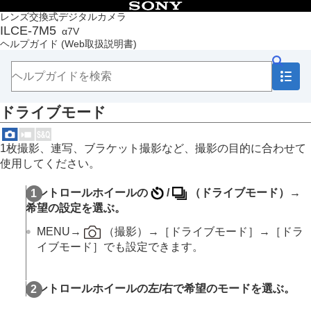
目次
レンズ交換式デジタルカメラ
ILCE-7M5
α7V
トップページ
ヘルプガイド
(Web取扱説明書)
ヘルプガイドの使いかた
必ずお読みください
本体と付属品を確認する
各部の名称
ドライブモード
本機の基本操作
準備/基本的な撮影
MENU一覧から機能を探す
1枚撮影、連写、ブラケット撮影など、撮影の目的に合わせて
撮影機能を活用する
使用してください。
この章の目次
撮影モードを選ぶ
コントロールホイールの
/
（
ドライブモード
）→
自分撮り動画やVlog撮影に便利な機能
希望の設定を選ぶ。
フォーカス（ピント）を合わせる
被写体認識AF
MENU
→
（
撮影
）→
［ドライブモード］
→
［ドラ
フォーカス機能を使う
イブモード］
でも設定できます。
露出/測光を調整する
ISO感度を選ぶ
ホワイトバランス
コントロールホイールの左/右で希望のモードを選ぶ。
Log撮影の設定