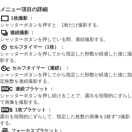
画像に効果を加える
ドライブモードを使う（連写/セルフタイマー）
メニュー項目の詳細
ドライブモード
1枚撮影
：
ドライブモード限定
シャッターボタンを押すと、1枚だけ撮影する。
連続撮影
連続撮影の速度
連続撮影
：
連写速度ブースト
シャッターボタンを押している間、連続撮影する。
プリ撮影設定
セルフタイマー（1枚）
：
撮影時セレクション/メモ
シャッターボタンを押してから指定した秒数が経過した後に撮
セルフタイマー（1枚）
影する。
セルフタイマー（連続）
セルフタイマー（連続）
：
連続ブラケット
シャッターボタンを押してから指定した秒数が経過した後に指
1枚ブラケット
定枚数を連続撮影する。
ブラケット撮影時のインジケーター
フォーカスブラケット
連続ブラケット
：
ホワイトバランスブラケット
シャッターボタンを押し続けることで、露出を段階的にずらし
DROブラケット
て画像を撮影する。
ブラケット設定
1枚ブラケット
：
露出を段階的にずらして、指定した枚数の画像を1枚ずつ撮影
セルフタイマー
（動画）
する。
インターバル撮影機能
より高画質の静止画を撮影する
フォーカスブラケット：