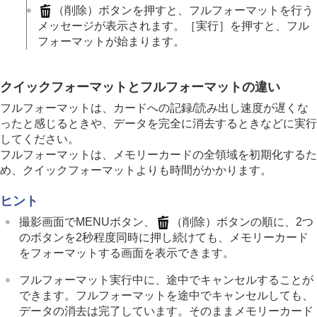
ィア自動切換
（削除）ボタンを押すと、フルフォーマットを行う
管理ファイル修復
（静止画/動画）
メッセージが表示されます。
［実行］
を押すと、フル
ファイルの設定
フォーマットが始まります。
ネットワークの設定
ファインダー/モニターの設定
電力設定
クイックフォーマットとフルフォーマットの違い
USB設定
フルフォーマットは、カードへの記録/読み出し速度が遅くな
外部出力設定
ったと感じるときや、データを完全に消去するときなどに実行
一般設定
してください。
スマートフォンでできること
フルフォーマットは、メモリーカードの全領域を初期化するた
パソコンでできること
め、クイックフォーマットよりも時間がかかります。
クラウドサービスを利用する
資料
ヒント
故障かな？と思ったら
撮影画面でMENUボタン、
（削除）ボタンの順に、2つ
のボタンを2秒程度同時に押し続けても、メモリーカード
をフォーマットする画面を表示できます。
フルフォーマット実行中に、途中でキャンセルすることが
できます。フルフォーマットを途中でキャンセルしても、
データの消去は完了しています。そのままメモリーカード