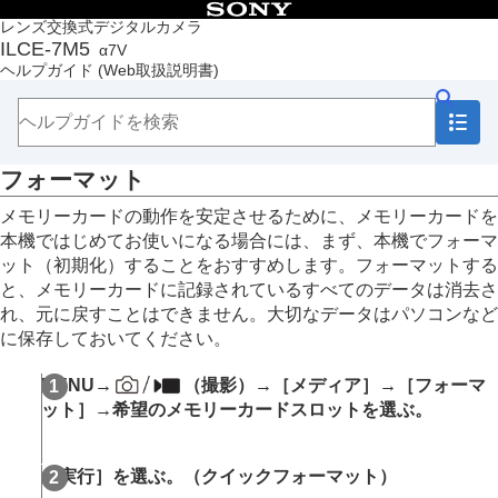
目次
レンズ交換式デジタルカメラ
ILCE-7M5
α7V
トップページ
ヘルプガイド
(Web取扱説明書)
ヘルプガイドの使いかた
必ずお読みください
本体と付属品を確認する
各部の名称
フォーマット
本機の基本操作
準備/基本的な撮影
メモリーカードの動作を安定させるために、メモリーカードを
MENU一覧から機能を探す
本機ではじめてお使いになる場合には、まず、本機でフォーマ
撮影機能を活用する
ット（初期化）することをおすすめします。フォーマットする
カメラをカスタマイズする
と、メモリーカードに記録されているすべてのデータは消去さ
再生する
れ、元に戻すことはできません。大切なデータはパソコンなど
カメラの設定を変更する
に保存しておいてください。
メモリーカードの設定
フォーマット
MENU
→
（
撮影
）→
［メディア］
→
［フォーマ
記録メディア設定
（静止画/動画）：
記録メデ
ット］
→希望のメモリーカードスロットを選ぶ。
ィア
（静止画）
記録メディア設定
（静止画/動画）：
記録メデ
ィア
（動画）
［実行］
を選ぶ。（クイックフォーマット）
記録メディア設定
（静止画/動画）：
記録メデ