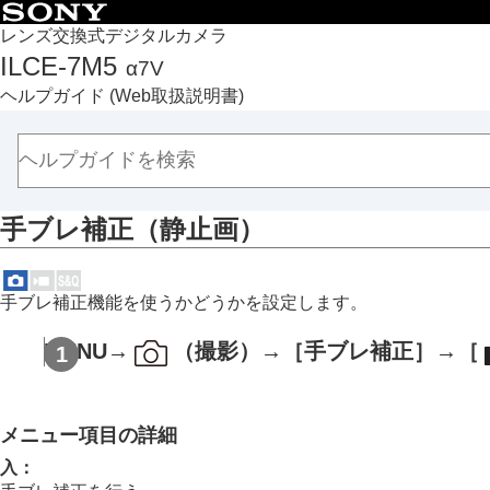
目次
レンズ交換式デジタルカメラ
ILCE-7M5
α7V
トップページ
ヘルプガイド
(Web取扱説明書)
ヘルプガイドの使いかた
必ずお読みください
本体と付属品を確認する
各部の名称
手ブレ補正
（静止画）
本機の基本操作
準備/基本的な撮影
MENU一覧から機能を探す
手ブレ補正機能を使うかどうかを設定します。
撮影機能を活用する
この章の目次
MENU
→
（
撮影
）→
［手ブレ補正］
→
［
撮影モードを選ぶ
自分撮り動画やVlog撮影に便利な機能
メニュー項目の詳細
フォーカス（ピント）を合わせる
被写体認識AF
入
：