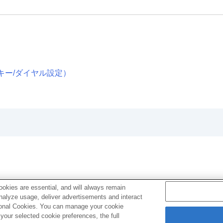
キー/ダイヤル設定
）
okies are essential, and will always remain
analyze usage, deliver advertisements and interact
ptional Cookies. You can manage your cookie
our selected cookie preferences, the full