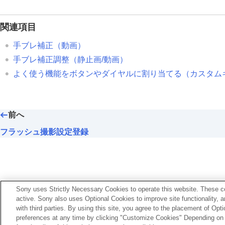
手ブレ補正
（動画）
手ブレ補正調整
（静止画/動画）
関連項目
手ブレ補正焦点距離（静止画/動画）
手ブレ補正
（動画）
フレーミング補正
手ブレ補正調整
（静止画/動画）
レンズ補正
（静止画/動画）
よく使う機能をボタンやダイヤルに割り当てる（
カスタム
ノイズリダクション
撮影中の画面表示を設定する
動画の音声を記録する
前へ
動画を撮影しながら静止画を切り出す
フラッシュ撮影設定登録
TC/UB設定
画像と音声をライブ配信する
カメラをカスタマイズする
再生する
カメラの設定を変更する
Sony uses Strictly Necessary Cookies to operate this website. These co
active. Sony also uses Optional Cookies to improve site functionality, 
スマートフォンでできること
with third parties. By using this site, you agree to the placement of O
パソコンでできること
preferences at any time by clicking "Customize Cookies" Depending on y