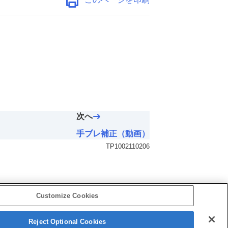
次へ
手ブレ補正（動画）
TP1002110206
Customize Cookies
Reject Optional Cookies