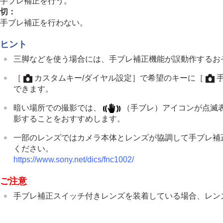
手ブレ補正を行う。
フォーカス機能を使う
切
：
露出/測光を調整する
手ブレ補正を行わない。
ISO感度を選ぶ
ホワイトバランス
ヒント
Log撮影の設定
三脚などを使う場合には、手ブレ補正機能が誤動作するお
画像に効果を加える
［
カスタムキー/ダイヤル設定］
で希望のキーに
［
ドライブモードを使う（連写/セルフタイ
できます。
セルフタイマー
（動画）
暗い場所での撮影では、
（手ブレ）アイコンが点滅
インターバル撮影機能
影することをおすすめします。
より高画質の静止画を撮影する
画質や記録形式を設定する
一部のレンズではカメラ本体とレンズが協調して手ブレ補
ください。
タッチ機能を使う
https://www.sony.net/dics/fnc1002/
シャッターの設定
ズームする
ご注意
フラッシュを使う
手ブレ補正スイッチ付きレンズを装着している場合、レン
手ブレを補正する
手ブレ補正
（静止画）