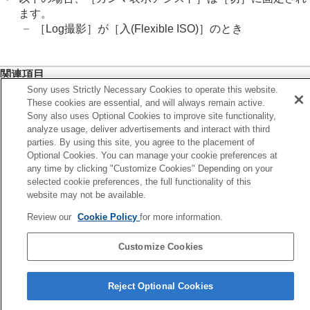
ブライトモニタリング
ます。
記録中の強調表示
［Log撮影］
が
［入(Flexible ISO)］
のとき
マーカー表示
（静止画）
マーカー表示
（動画）
ガンマ表示アシスト
関連項目
ガンマ表示アシスト方式
Sony uses Strictly Necessary Cookies to operate this website.
ピクチャープロファイル
（静止画/動画）
These cookies are essential, and will always remain active.
動画の音声を記録する
ガンマ表示アシスト方式
Sony also uses Optional Cookies to improve site functionality,
動画を撮影しながら静止画を切り出す
analyze usage, deliver advertisements and interact with third
HLG静止画
TC/UB設定
parties. By using this site, you agree to the placement of
画像と音声をライブ配信する
Optional Cookies. You can manage your cookie preferences at
any time by clicking "Customize Cookies" Depending on your
前へ
カメラをカスタマイズする
selected cookie preferences, the full functionality of this
ーカー表示（動画）
再生する
website may not be available.
次へ
カメラの設定を変更する
ガンマ表示アシスト方
スマートフォンでできること
Review our
Cookie Policy
for more information.
パソコンでできること
TP1002132894
クラウドサービスを利用する
Customize Cookies
資料
言語選択ページへ
故障かな？と思ったら
Reject Optional Cookies
5-069-971-01(4)
Copyright 2026 Sony Corporation