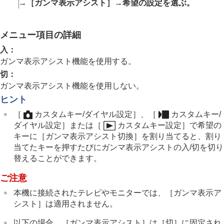
画像に効果を加える
→
［ガンマ表示アシスト］
→希望の設定を選ぶ。
ドライブモードを使う（連写/セルフタイマー）
セルフタイマー
（動画）
インターバル撮影機能
メニュー項目の詳細
より高画質の静止画を撮影する
入
：
画質や記録形式を設定する
ガンマ表示アシスト機能を使用する。
タッチ機能を使う
切
：
シャッターの設定
ガンマ表示アシスト機能を使用しない。
ズームする
フラッシュを使う
ヒント
手ブレを補正する
［
カスタムキー/ダイヤル設定］
、
［
カスタムキー/
レンズ補正
（静止画/動画）
ダイヤル設定］
または
［
カスタムキー設定］
で希望の
ノイズリダクション
キーに
［ガンマ表示アシスト切換］
を割り当てると、割り
撮影中の画面表示を設定する
当てたキーを押すたびにガンマ表示アシストの入/切を切り
撮影モード選択画面
替えることができます。
オートレビュー
（静止画）
撮影残量表示
（静止画）
ご注意
グリッドライン表示
（静止画/動画）
グリッドラインの種類
（静止画/動画）
本機に接続されたテレビやモニターでは、
［ガンマ表示ア
ライブビュー表示設定
シスト］
は適用されません。
絞りプレビュー
以下の場合、
［ガンマ表示アシスト］
は
［切］
に固定され
撮影結果プレビュー