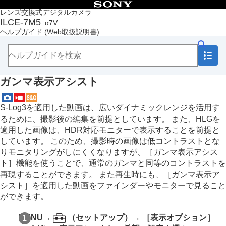
目次
レンズ交換式デジタルカメラ
ILCE-7M5
α7V
トップページ
ヘルプガイド
(Web取扱説明書)
ヘルプガイドの使いかた
必ずお読みください
本体と付属品を確認する
各部の名称
ガンマ表示アシスト
本機の基本操作
準備/基本的な撮影
MENU一覧から機能を探す
S-Log3を適用した動画は、広いダイナミックレンジを活用す
撮影機能を活用する
るために、撮影後の編集を前提としています。 また、HLGを
この章の目次
適用した画像は、HDR対応モニターで表示することを前提と
撮影モードを選ぶ
しています。 このため、撮影時の画像は低コントラストとな
自分撮り動画やVlog撮影に便利な機能
りモニタリングがしにくくなりますが、
［ガンマ表示アシス
フォーカス（ピント）を合わせる
ト］
機能を使うことで、通常のガンマと同等のコントラストを
被写体認識AF
再現することができます。 また再生時にも、
［ガンマ表示ア
フォーカス機能を使う
シスト］
を適用した動画をファインダーやモニターで見ること
露出/測光を調整する
ができます。
ISO感度を選ぶ
ホワイトバランス
MENU
→
（
セットアップ
）→
［表示オプション］
Log撮影の設定