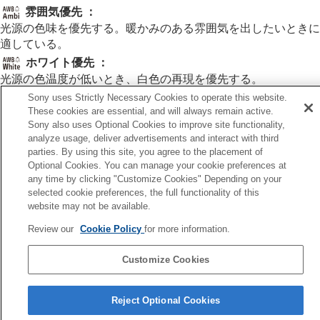
基準になる白色を取得してホワイトバランス
雰囲気優先
：
を設定する（カスタムホワイトバランス）
光源の色味を優先する。暖かみのある雰囲気を出したいときに
WB取り込み枠サイズ
（静止画/動画）
適している。
AWB時の優先設定
（静止画/動画）
ホワイト優先
：
シャッターAWBロック
ショックレスWB
光源の色温度が低いとき、白色の再現を優先する。
Sony uses Strictly Necessary Cookies to operate this website.
Log撮影の設定
These cookies are essential, and will always remain active.
画像に効果を加える
Sony also uses Optional Cookies to improve site functionality,
関連項目
ドライブモードを使う（連写/セルフタイマー）
analyze usage, deliver advertisements and interact with third
セルフタイマー
（動画）
ホワイトバランス
（静止画/動画）
parties. By using this site, you agree to the placement of
インターバル撮影機能
Optional Cookies. You can manage your cookie preferences at
より高画質の静止画を撮影する
any time by clicking "Customize Cookies" Depending on your
前へ
画質や記録形式を設定する
selected cookie preferences, the full functionality of this
B取り込み枠サイズ（静止画/動画）
タッチ機能を使う
website may not be available.
次へ
シャッターの設定
シャッターAWBロ
Review our
Cookie Policy
for more information.
ズームする
TP1002142763
フラッシュを使う
Customize Cookies
手ブレを補正する
レンズ補正
（静止画/動画）
言語選択ページへ
ノイズリダクション
Reject Optional Cookies
撮影中の画面表示を設定する
5-069-971-01(4)