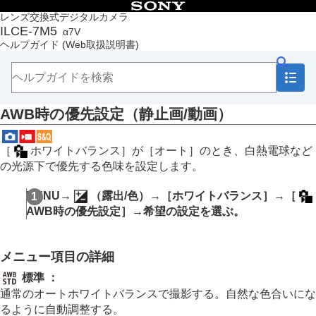
目次
レンズ交換式デジタルカメラ
ILCE-7M5
α7V
トップページ
ヘルプガイド
(Web取扱説明書)
ヘルプガイドの使いかた
必ずお読みください
本体と付属品を確認する
各部の名称
AWB時の優先設定
（静止画/動画）
本機の基本操作
準備/基本的な撮影
MENU一覧から機能を探す
［
ホワイトバランス］
が
［オート］
のとき、白熱電球など
撮影機能を活用する
の光源下で優先する色味を設定します。
この章の目次
撮影モードを選ぶ
MENU
→
（
露出/色
）→
［ホワイトバランス］
→
［
自分撮り動画やVlog撮影に便利な機能
AWB時の優先設定］
→希望の設定を選ぶ。
フォーカス（ピント）を合わせる
被写体認識AF
フォーカス機能を使う
メニュー項目の詳細
露出/測光を調整する
ISO感度を選ぶ
標準
：
ホワイトバランス
通常のオートホワイトバランスで撮影する。自然な色合いにな
ホワイトバランス
（静止画/動画）
るように自動調整する。