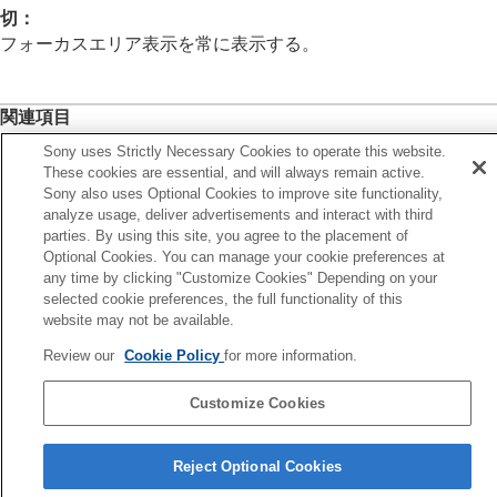
フォーカスエリア限定
（静止画/動画）
切
：
フォーカス位置の循環
（静止画/動画）
フォーカスエリア表示を常に表示する。
AF枠の移動量
（静止画/動画）
フォーカスエリア枠色
（静止画/動画）
フォーカスエリア自動消灯
関連項目
トラッキング中エリア枠表示
AF-Cエリア表示
ピントを合わせるエリアを選ぶ（
フォーカスエリア
）
Sony uses Strictly Necessary Cookies to operate this website.
位相差AFエリア表示
These cookies are essential, and will always remain active.
横切りへのAF特性
Sony also uses Optional Cookies to improve site functionality,
前へ
analyze usage, deliver advertisements and interact with third
速度変化へのAF追従
ォーカスエリア枠色（静止画/動画）
parties. By using this site, you agree to the placement of
AFトランジション速度
次へ
Optional Cookies. You can manage your cookie preferences at
AF乗り移り感度
トラッキング中エリア枠表
any time by clicking "Customize Cookies" Depending on your
AFアシスト
selected cookie preferences, the full functionality of this
TP1002125645
AF/MF切換
website may not be available.
フルタイムDMF
シャッター半押しAF
Review our
Cookie Policy
for more information.
AFオン
フォーカスホールド
Customize Cookies
AF-S時の優先設定
言語選択ページへ
AF-C時の優先設定
Reject Optional Cookies
AF補助光
5-069-971-01(4)
AF時の絞り駆動