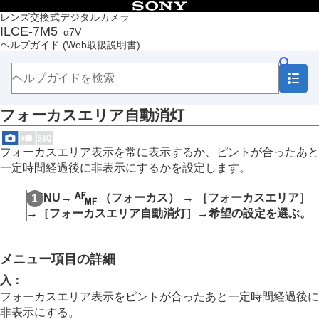
目次
レンズ交換式デジタルカメラ
ILCE-7M5
α7V
トップページ
ヘルプガイド
(Web取扱説明書)
ヘルプガイドの使いかた
必ずお読みください
本体と付属品を確認する
各部の名称
フォーカスエリア自動消灯
本機の基本操作
準備/基本的な撮影
MENU一覧から機能を探す
フォーカスエリア表示を常に表示するか、ピントが合ったあと
撮影機能を活用する
一定時間経過後に非表示にするかを設定します。
この章の目次
撮影モードを選ぶ
MENU
→
（
フォーカス
） →
［フォーカスエリア］
自分撮り動画やVlog撮影に便利な機能
→
［フォーカスエリア自動消灯］
→希望の設定を選ぶ。
フォーカス（ピント）を合わせる
被写体認識AF
フォーカス機能を使う
メニュー項目の詳細
フォーカススタンダード
縦横フォーカスエリア切換
入
：
フォーカスエリア登録機能
フォーカスエリア表示をピントが合ったあと一定時間経過後に
登録フォーカスエリア消去
非表示にする。