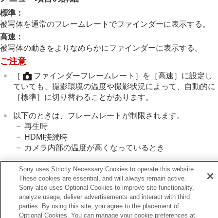
ファインダーフレームレート
（静止画）
標準
：
電力設定
被写体を通常のフレームレートでファインダーに表示する。
USB設定
外部出力設定
高速
：
一般設定
被写体の動きをよりなめらかにファインダーに表示する。
スマートフォンでできること
ご注意
パソコンでできること
［
ファインダーフレームレート］
を
［高速］
に設定し
クラウドサービスを利用する
ていても、撮影環境の温度や撮影状況によって、自動的に
資料
故障かな？と思ったら
［標準］
に切り替わることがあります。
以下のときは、フレームレートが制限されます。
再生時
HDMI接続時
カメラ内部の温度が高くなっているとき
Sony uses Strictly Necessary Cookies to operate this website.
These cookies are essential, and will always remain active.
関連項目
Sony also uses Optional Cookies to improve site functionality,
よく使う機能をボタンやダイヤルに割り当てる（
カスタム
analyze usage, deliver advertisements and interact with third
キー/ダイヤル設定
）
parties. By using this site, you agree to the placement of
Optional Cookies. You can manage your cookie preferences at