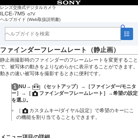
目次
レンズ交換式デジタルカメラ
ILCE-7M5
α7V
トップページ
ヘルプガイド
(Web取扱説明書)
ヘルプガイドの使いかた
必ずお読みください
本体と付属品を確認する
各部の名称
ファインダーフレームレート
（静止画）
本機の基本操作
準備/基本的な撮影
静止画撮影時のファインダーのフレームレートを変更すること
MENU一覧から機能を探す
で、被写体の動きをよりなめらかに表示することができます。
撮影機能を活用する
動きの速い被写体を撮影するときに便利です。
カメラをカスタマイズする
再生する
MENU
→
（
セットアップ
）→
［ファインダー/モニタ
カメラの設定を変更する
ー］
→
［
ファインダーフレームレート］
→希望の設定
メモリーカードの設定
を選ぶ。
ファイルの設定
ネットワークの設定
［
カスタムキー/ダイヤル設定］
で希望のキーにこ
ファインダー/モニターの設定
の機能を割り当てることもできます。
モニター明るさ
ファインダー明るさ
ファインダー色温度
メニュー項目の詳細