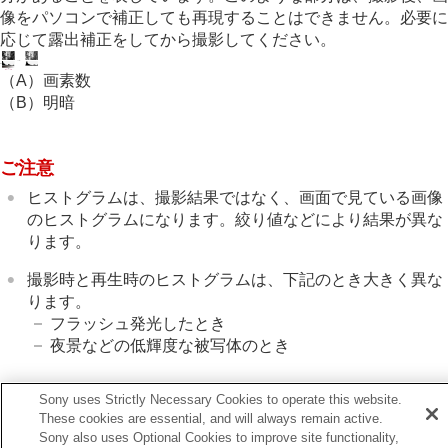
露出基準調整
（静止画/動画）
像をパソコンで補正しても再現することはできません。必要に
Dレンジオプティマイザー
（静止画/動画）
応じて露出補正をしてから撮影してください。
測光モード
（静止画/動画）
マルチ測光時顔優先
（静止画/動画）
（A）画素数
スポット測光位置
（静止画/動画）
（B）明暗
AEロック
シャッター半押しAEL
オートスローシャッター
ご注意
ゼブラ表示
ヒストグラムは、撮影結果ではなく、画面で見ている画像
ISO感度を選ぶ
のヒストグラムになります。絞り値などにより結果が異な
ホワイトバランス
ります。
Log撮影の設定
画像に効果を加える
撮影時と再生時のヒストグラムは、下記のとき大きく異な
ドライブモードを使う（連写/セルフタイマー）
ります。
セルフタイマー
（動画）
フラッシュ発光したとき
インターバル撮影機能
夜景などの低輝度な被写体のとき
より高画質の静止画を撮影する
画質や記録形式を設定する
タッチ機能を使う
Sony uses Strictly Necessary Cookies to operate this website.
関連項目
シャッターの設定
These cookies are essential, and will always remain active.
ズームする
Sony also uses Optional Cookies to improve site functionality,
DISP（画面表示切換）ボタン