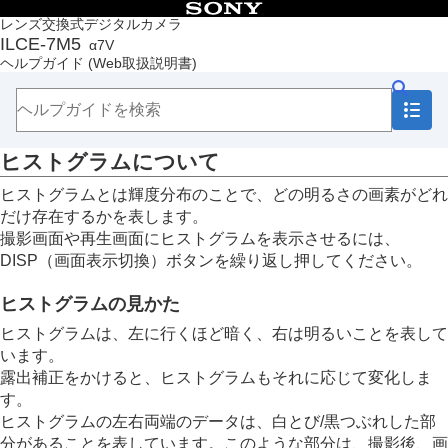
目次
レンズ交換式デジタルカメラ
ILCE-7M5
α7V
トップページ
ヘルプガイド
(Web取扱説明書)
ヘルプガイドの使いかた
必ずお読みください
本体と付属品を確認する
各部の名称
ヒストグラムについて
本機の基本操作
準備/基本的な撮影
ヒストグラムとは輝度分布のことで、どの明るさの画素がどれ
MENU一覧から機能を探す
だけ存在するかを表します。
撮影機能を活用する
撮影画面や再生画面にヒストグラムを表示させるには、
この章の目次
DISP（画面表示切換）ボタンを繰り返し押してください。
撮影モードを選ぶ
自分撮り動画やVlog撮影に便利な機能
ヒストグラムの見かた
フォーカス（ピント）を合わせる
被写体認識AF
ヒストグラムは、左に行くほど暗く、右は明るいことを表して
フォーカス機能を使う
います。
露出/測光を調整する
露出補正をかけると、ヒストグラムもそれに応じて変化しま
露出補正
（静止画/動画）
す。
ヒストグラムについて
ヒストグラムの左右両端のデータは、白とび/黒つぶれした部
露出値ステップ幅
（静止画/動画）
分があることを表しています。このような部分は、撮影後、画