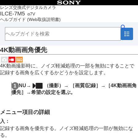
目次
レンズ交換式デジタルカメラ
ILCE-7M5
α7V
トップページ
ヘルプガイド
(Web取扱説明書)
ヘルプガイドの使いかた
必ずお読みください
本体と付属品を確認する
各部の名称
4K動画画角優先
本機の基本操作
準備/基本的な撮影
MENU一覧から機能を探す
4K動画撮影時に、ノイズ軽減処理の一部を無効にすることで
撮影機能を活用する
記録する画角を広くするかどうかを設定します。
この章の目次
撮影モードを選ぶ
MENU
→
（
撮影
）→
［画質/記録］
→
［4K動画画角
自分撮り動画やVlog撮影に便利な機能
優先］
→希望の設定を選ぶ。
フォーカス（ピント）を合わせる
被写体認識AF
フォーカス機能を使う
メニュー項目の詳細
露出/測光を調整する
ISO感度を選ぶ
入
：
ホワイトバランス
記録する画角を優先する。ノイズ軽減処理の一部が無効にな
Log撮影の設定
る。