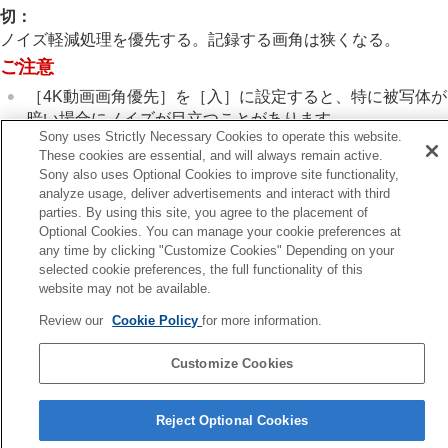
画像に効果を加える
切
：
ドライブモードを使う（連写/セルフタイマー）
ノイズ軽減処理を優先する。記録する画角は狭くなる。
セルフタイマー
（動画）
ご注意
インターバル撮影機能
より高画質の静止画を撮影する
［4K動画画角優先］
を
［入］
に設定すると、特に被写体が
画質や記録形式を設定する
暗い場合にノイズが目立つことがあります。
JPEG/HEIF切換
Sony uses Strictly Necessary Cookies to operate this website.
画質/画像サイズ設定
：
ファイル形式
（静止
These cookies are essential, and will always remain active.
画）
Sony also uses Optional Cookies to improve site functionality,
analyze usage, deliver advertisements and interact with third
画質/画像サイズ設定
：
RAW記録方式
parties. By using this site, you agree to the placement of
前へ
画質/画像サイズ設定
：
JPEG画質
/
HEIF画質
Optional Cookies. You can manage your cookie preferences at
イムラプス設定
画質/画像サイズ設定
：
JPEG画像サイズ
/
HEIF
any time by clicking "Customize Cookies" Depending on your
次へ
画像サイズ
selected cookie preferences, the full functionality of this
プロキシー設
アスペクト比
website may not be available.
HLG静止画
TP1002161062
色空間
Review our
Cookie Policy
for more information.
記録方式（動画）
動画設定
（動画）
Customize Cookies
スロー&クイック設定
言語選択ページへ
タイムラプス設定
Reject Optional Cookies
4K動画画角優先
5-069-971-01(4)
プロキシー設定