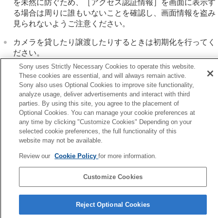
を未然に防ぐため、
［アクセス認証情報］
を画面に表示す
Wi-Fi情報表示
る場合は周りに誰もいないことを確認し、画面情報を盗み
SSID・PWリセット
Bluetooth設定
見られないようご注意ください。
Bluetoothリモコン
カメラを貸したり譲渡したりするときは初期化を行ってく
有線LAN
（USB LAN）
ださい。
USB LAN/テザリング
機内モード
Sony uses Strictly Necessary Cookies to operate this website.
機器名称変更
These cookies are essential, and will always remain active.
ルート証明書の読み込み
関連項目
Sony also uses Optional Cookies to improve site functionality,
analyze usage, deliver advertisements and interact with third
アクセス認証設定
アクセス認証設定
parties. By using this site, you agree to the placement of
アクセス認証情報
Optional Cookies. You can manage your cookie preferences at
Wi-Fi Direct設定
any time by clicking "Customize Cookies" Depending on your
前へ
ネットワーク設定リセット
selected cookie preferences, the full functionality of this
クセス認証設定
FTP転送機能
website may not be available.
次へ
ファインダー/モニターの設定
Wi-Fi Direct
Review our
Cookie Policy
for more information.
電力設定
TP1002156799
USB設定
Customize Cookies
外部出力設定
言語選択ページへ
一般設定
Reject Optional Cookies
スマートフォンでできること
5-069-971-01(4)
パソコンでできること