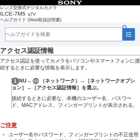
目次
レンズ交換式デジタルカメラ
ILCE-7M5
α7V
トップページ
ヘルプガイド
(Web取扱説明書)
ヘルプガイドの使いかた
必ずお読みください
本体と付属品を確認する
各部の名称
アクセス認証情報
本機の基本操作
準備/基本的な撮影
アクセス認証を使ってカメラをパソコンやスマートフォンに接
MENU一覧から機能を探す
続するときに必要な情報を表示します。
撮影機能を活用する
カメラをカスタマイズする
MENU
→
（
ネットワーク
）→
［ネットワークオプシ
再生する
ョン］
→
［アクセス認証情報］
を選ぶ。
カメラの設定を変更する
メモリーカードの設定
接続するときに必要な、本機のユーザー名、パスワー
ファイルの設定
ド、MACアドレス、フィンガープリントが表示される。
ネットワークの設定
Wi-Fi接続
アクセスポイント簡単登録
ご注意
アクセスポイント手動登録
ユーザー名やパスワード、フィンガープリントの不正使用
Wi-Fi周波数帯