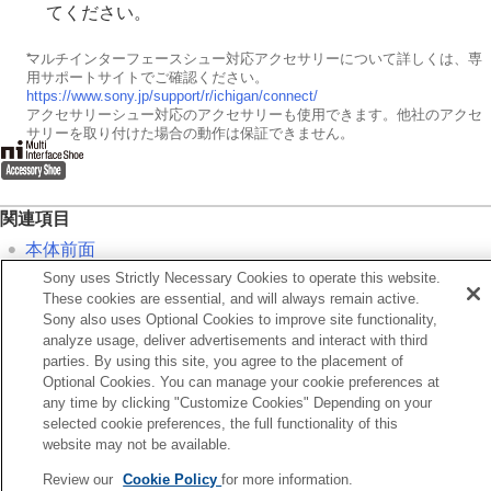
てください。
*
マルチインターフェースシュー対応アクセサリーについて詳しくは、専
用サポートサイトでご確認ください。
https://www.sony.jp/support/r/ichigan/connect/
アクセサリーシュー対応のアクセサリーも使用できます。他社のアクセ
サリーを取り付けた場合の動作は保証できません。
関連項目
本体前面
Sony uses Strictly Necessary Cookies to operate this website.
本体背面
These cookies are essential, and will always remain active.
本体側面
Sony also uses Optional Cookies to improve site functionality,
本体底面
analyze usage, deliver advertisements and interact with third
parties. By using this site, you agree to the placement of
Optional Cookies. You can manage your cookie preferences at
前へ
any time by clicking "Customize Cookies" Depending on your
体背面
selected cookie preferences, the full functionality of this
次へ
website may not be available.
本体側
Review our
Cookie Policy
for more information.