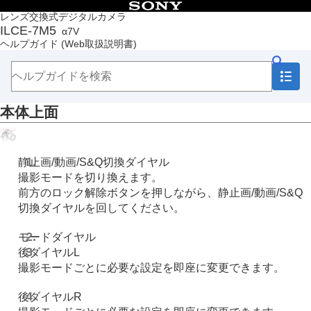
目次
レンズ交換式デジタルカメラ
ILCE-7M5
α7V
トップページ
ヘルプガイド
(Web取扱説明書)
ヘルプガイドの使いかた
必ずお読みください
本体と付属品を確認する
各部の名称
本体上面
本体前面
本体背面
本体上面
本体側面
静止画/動画/S&Q切換ダイヤル
本体底面
撮影モードを切り換えます。
画面上の基本的なアイコン
前方のロック解除ボタンを押しながら、静止画/動画/S&Q
タッチ機能アイコン
切換ダイヤルを回してください。
FE 28-70mm F3.5-5.6 OSSⅡ
本機の基本操作
モードダイヤル
準備/基本的な撮影
後ダイヤルL
MENU一覧から機能を探す
撮影モードごとに必要な設定を即座に変更できます。
撮影機能を活用する
カメラをカスタマイズする
後ダイヤルR
再生する