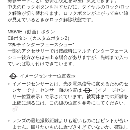
撮影モードごとに必要な設定を即座に変更できます。
カメラの設定を変更する
中央のロックボタンを押すたびに、ダイヤルのロック/ロッ
スマートフォンでできること
ク解除が切り替わります。ロックボタンが上がって白い線
パソコンでできること
が見えているときがロック解除状態です。
クラウドサービスを利用する
資料
MOVIE（動画）ボタン
故障かな？と思ったら
C2ボタン（カスタムボタン2）
マルチインターフェースシュー*
一部のアクセサリーでは接続時にマルチインターフェース
シュー後方からはみ出る場合がありますが、先端まで入っ
ていれば取り付けできています。
イメージセンサー位置表示
イメージセンサーとは、光を電気信号に変えるためのセ
ンサーです。センサー面の位置は
（イメージセン
サー位置表示）で示されています。被写体までの距離を
正確に測るには、この線の位置を参考にしてください。
レンズの最短撮影距離よりも近いものにはピントが合い
ません。撮りたいものに近づきすぎていないか、確認し