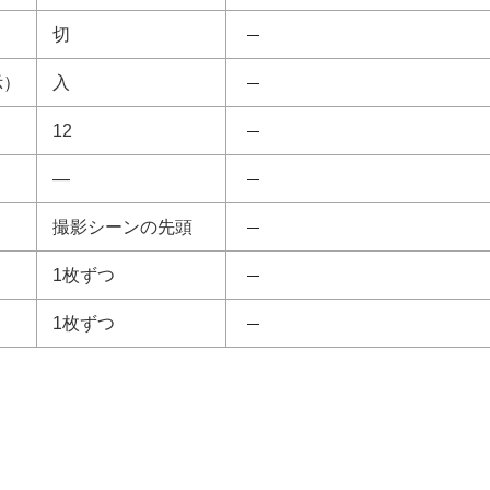
切
示
）
入
12
—
撮影シーンの先頭
1枚ずつ
1枚ずつ