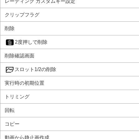
レーティング カスタムキー設定
初期値一覧（
マイメニュー
）
クリップフラグ
主な仕様
商標について
削除
ライセンスについて
2度押しで削除
故障かな？と思ったら
削除確認画面
スロット1/2の削除
実行時の初期位置
トリミング
回転
コピー
動画から静止画作成