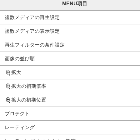
クラウドサービスを利用する
MENU項目
資料
複数メディアの再生設定
マルチインターフェースシュー対応のオ
縦位置グリップについて
複数メディアの表示設定
マウントアダプターについて
マルチバッテリーアダプターキットにつ
再生フィルターの条件設定
バッテリーの使用時間と撮影可能枚数
画像の並び順
静止画の記録可能枚数
動画の記録可能時間
拡大
モニターに表示されるアイコン一覧
初期値一覧
拡大の初期倍率
初期値一覧（
撮影
）
拡大の初期位置
初期値一覧（
露出/色
）
初期値一覧（
フォーカス
）
プロテクト
初期値一覧（
再生
）
レーティング
初期値一覧（
ネットワーク
）
初期値一覧（
セットアップ
）