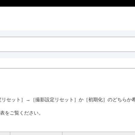
定リセット］
→
［撮影設定リセット］
か
［初期化］
のどちらか
表をご覧ください。