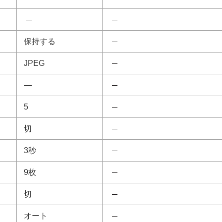
保持する
JPEG
—
5
切
3秒
9枚
切
オート