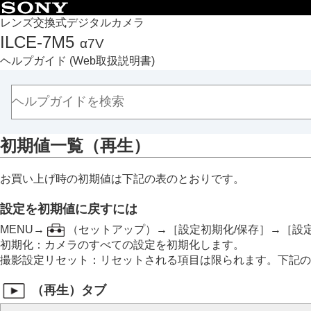
目次
レンズ交換式デジタルカメラ
ILCE-7M5
α7V
トップページ
ヘルプガイド
(Web取扱説明書)
ヘルプガイドの使いかた
必ずお読みください
本体と付属品を確認する
各部の名称
初期値一覧（
再生
）
本機の基本操作
準備/基本的な撮影
お買い上げ時の初期値は下記の表のとおりです。
MENU一覧から機能を探す
撮影機能を活用する
設定を初期値に戻すには
カメラをカスタマイズする
MENU→
（
セットアップ
）→
［設定初期化/保存］
→
［設
再生する
初期化
：カメラのすべての設定を初期化します。
カメラの設定を変更する
撮影設定リセット
：リセットされる項目は限られます。下記の
スマートフォンでできること
（
再生
）タブ
パソコンでできること