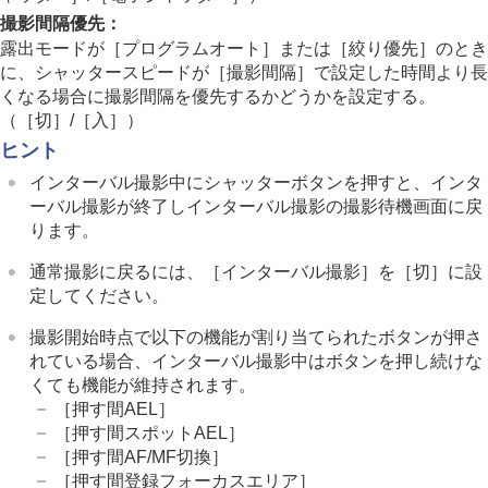
撮影間隔優先
：
露出モードが
［プログラムオート］
または
［絞り優先］
のとき
に、シャッタースピードが
［撮影間隔］
で設定した時間より長
くなる場合に撮影間隔を優先するかどうかを設定する。
（
［切］
/
［入］
）
ヒント
インターバル撮影中にシャッターボタンを押すと、インタ
ーバル撮影が終了しインターバル撮影の撮影待機画面に戻
ります。
通常撮影に戻るには、
［インターバル撮影］
を
［切］
に設
定してください。
撮影開始時点で以下の機能が割り当てられたボタンが押さ
れている場合、インターバル撮影中はボタンを押し続けな
くても機能が維持されます。
［押す間AEL］
［押す間スポットAEL］
［押す間AF/MF切換］
［押す間登録フォーカスエリア］