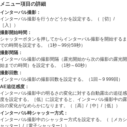
スマートフォンでできること
メニュー項目の詳細
パソコンでできること
インターバル撮影
：
クラウドサービスを利用する
資料
インターバル撮影を行うかどうかを設定する。（
［切］
/
故障かな？と思ったら
［入］
）
撮影開始時間
：
シャッターボタンを押してからインターバル撮影を開始するま
での時間を設定する。（1秒～99分59秒）
撮影間隔
：
インターバル撮影の撮影間隔（露光開始から次の撮影の露光開
始までの時間）を設定する。（1秒～60秒）
撮影回数
：
インターバル撮影の撮影回数を設定する。（1回～9 999回）
AE追従感度
：
インターバル撮影中の明るさの変化に対する自動露出の追従感
度を設定する。
［低］
に設定すると、インターバル撮影中の露
出の変化がなめらかになります。（
［高］
/
［中］
/
［低］
）
インターバル時シャッター方式
：
インターバル撮影中のシャッター方式を設定する。（
［メカシ
ャッター］
/
［電子シャッター］
）