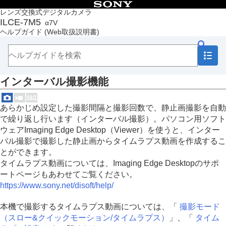
目次
レンズ交換式デジタルカメラ
ILCE-7M5
α7V
トップページ
ヘルプガイド
(Web取扱説明書)
ヘルプガイドの使いかた
必ずお読みください
本体と付属品を確認する
各部の名称
インターバル撮影機能
本機の基本操作
準備/基本的な撮影
MENU一覧から機能を探す
あらかじめ設定した撮影間隔と撮影回数で、静止画撮影を自動
撮影機能を活用する
で繰り返し行います（インターバル撮影）。パソコン用ソフト
この章の目次
ウェアImaging Edge Desktop（Viewer）を使うと、インター
撮影モードを選ぶ
バル撮影で撮影した静止画からタイムラプス動画を作成するこ
自分撮り動画やVlog撮影に便利な機能
とができます。
フォーカス（ピント）を合わせる
タイムラプス動画については、Imaging Edge Desktopのサポ
被写体認識AF
ートページもあわせてご覧ください。
フォーカス機能を使う
https://www.sony.net/disoft/help/
露出/測光を調整する
ISO感度を選ぶ
本機で撮影するタイムラプス動画については、「
撮影モード
ホワイトバランス
（スロー&クイックモーション/タイムラプス）
」、「
タイム
Log撮影の設定