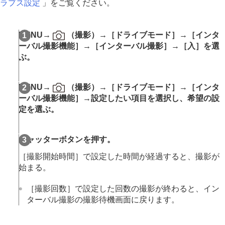
画像に効果を加える
ラプス設定
」をご覧ください。
ドライブモードを使う（連写/セルフタイマー）
セルフタイマー
（動画）
インターバル撮影機能
MENU
→
（
撮影
）→
［ドライブモード］
→
［インタ
より高画質の静止画を撮影する
ーバル撮影機能］
→
［インターバル撮影］
→
［入］
を選
画質や記録形式を設定する
ぶ。
タッチ機能を使う
シャッターの設定
ズームする
MENU
→
（
撮影
）→
［ドライブモード］
→
［インタ
フラッシュを使う
ーバル撮影機能］
→設定したい項目を選択し、希望の設
手ブレを補正する
定を選ぶ。
レンズ補正
（静止画/動画）
ノイズリダクション
シャッターボタンを押す。
撮影中の画面表示を設定する
動画の音声を記録する
［撮影開始時間］
で設定した時間が経過すると、撮影が
動画を撮影しながら静止画を切り出す
始まる。
TC/UB設定
画像と音声をライブ配信する
［撮影回数］
で設定した回数の撮影が終わると、イン
カメラをカスタマイズする
ターバル撮影の撮影待機画面に戻ります。
再生する
カメラの設定を変更する