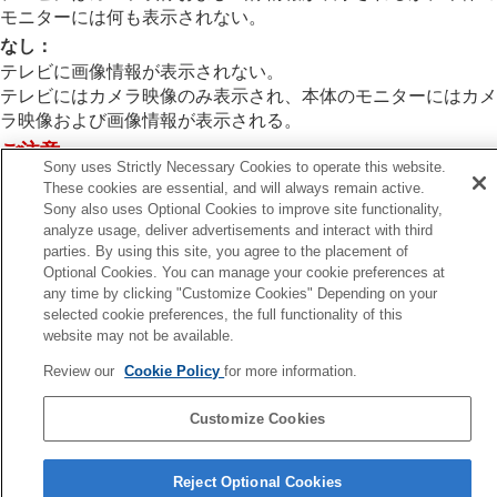
HDMI解像度
モニターには何も表示されない。
HDMI出力設定
（動画）
なし
：
HDMI情報表示
テレビに画像情報が表示されない。
HDMI機器制御
テレビにはカメラ映像のみ表示され、本体のモニターにはカメ
一般設定
ラ映像および画像情報が表示される。
スマートフォンでできること
ご注意
パソコンでできること
Sony uses Strictly Necessary Cookies to operate this website.
クラウドサービスを利用する
カメラをHDMIケーブルでテレビやモニターなどと接続し
These cookies are essential, and will always remain active.
資料
ている場合、ファインダーに再生画面は表示されません。
Sony also uses Optional Cookies to improve site functionality,
故障かな？と思ったら
analyze usage, deliver advertisements and interact with third
parties. By using this site, you agree to the placement of
Optional Cookies. You can manage your cookie preferences at
any time by clicking "Customize Cookies" Depending on your
前へ
selected cookie preferences, the full functionality of this
DMI出力設定（動画）
website may not be available.
次へ
Review our
Cookie Policy
for more information.
HDMI機器
TP1002110364
Customize Cookies
言語選択ページへ
Reject Optional Cookies