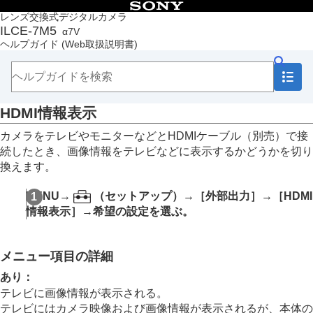
目次
レンズ交換式デジタルカメラ
ILCE-7M5
α7V
トップページ
ヘルプガイド
(Web取扱説明書)
ヘルプガイドの使いかた
必ずお読みください
本体と付属品を確認する
各部の名称
HDMI情報表示
本機の基本操作
準備/基本的な撮影
カメラをテレビやモニターなどとHDMIケーブル（別売）で接
MENU一覧から機能を探す
続したとき、画像情報をテレビなどに表示するかどうかを切り
撮影機能を活用する
換えます。
カメラをカスタマイズする
再生する
MENU
→
（
セットアップ
）→
［外部出力］
→
［HDMI
カメラの設定を変更する
情報表示］
→希望の設定を選ぶ。
メモリーカードの設定
ファイルの設定
ネットワークの設定
メニュー項目の詳細
ファインダー/モニターの設定
電力設定
あり
：
USB設定
テレビに画像情報が表示される。
外部出力設定
テレビにはカメラ映像および画像情報が表示されるが、本体の