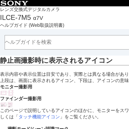
目次
レンズ交換式デジタルカメラ
ILCE-7M5
α7V
トップページ
ヘルプガイド
(Web取扱説明書)
ヘルプガイドの使いかた
必ずお読みください
本体と付属品を確認する
各部の名称
静止画撮影時に表示されるアイコン
本機の基本操作
準備/基本的な撮影
表示内容や表示位置は目安であり、実際とは異なる場合があり
MENU一覧から機能を探す
上段は、画面に表示されるアイコン、下段は、アイコンの意味
撮影機能を活用する
モニター撮影用
カメラをカスタマイズする
ファインダー撮影用
再生する
カメラの設定を変更する
このページで説明しているアイコンのほかに、モニターをスワ
スマートフォンでできること
しくは「
タッチ機能アイコン
」をご覧ください。
パソコンでできること
撮影モード/シーン認識マーク