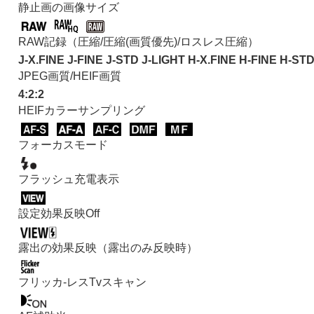
静止画の画像サイズ
故障かな？と思ったら
RAW記録（
圧縮
/
圧縮(画質優先)
/
ロスレス圧縮
）
J-X.FINE J-FINE J-STD J-LIGHT H-X.FINE H-FINE H-ST
JPEG画質/HEIF画質
4:2:2
HEIFカラーサンプリング
フォーカスモード
フラッシュ充電表示
設定効果反映Off
露出の効果反映（露出のみ反映時）
フリッカ-レスTvスキャン