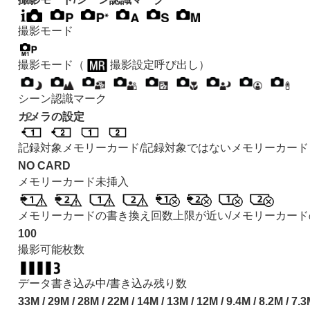
クラウドサービスを利用する
資料
撮影モード
マルチインターフェースシュー対応のオ
縦位置グリップについて
撮影モード（
撮影設定呼び出し）
マウントアダプターについて
マルチバッテリーアダプターキットにつ
シーン認識マーク
バッテリーの使用時間と撮影可能枚数
カメラの設定
静止画の記録可能枚数
記録対象メモリーカード/記録対象ではないメモリーカード
動画の記録可能時間
NO CARD
モニターに表示されるアイコン一覧
メモリーカード未挿入
静止画撮影時に表示されるアイコン
動画撮影時に表示されるアイコン
メモリーカードの書き換え回数上限が近い/メモリーカー
再生時に表示されるアイコン
100
初期値一覧
撮影可能枚数
主な仕様
データ書き込み中/書き込み残り数
商標について
33M / 29M / 28M / 22M / 14M / 13M / 12M / 9.4M / 8.2M / 7.3
ライセンスについて