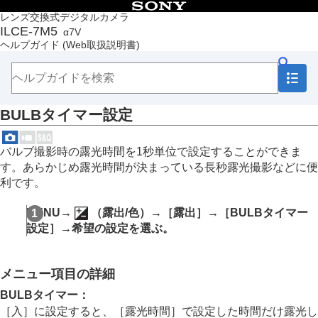
目次
レンズ交換式デジタルカメラ
ILCE-7M5
α7V
トップページ
ヘルプガイド
(Web取扱説明書)
ヘルプガイドの使いかた
必ずお読みください
本体と付属品を確認する
各部の名称
BULBタイマー設定
本機の基本操作
準備/基本的な撮影
MENU一覧から機能を探す
バルブ撮影時の露光時間を1秒単位で設定することができま
撮影機能を活用する
す。あらかじめ露光時間が決まっている長秒露光撮影などに便
この章の目次
利です。
撮影モードを選ぶ
おまかせオート
MENU
→
（
露出/色
）→
［露出］
→
［BULBタイマー
プログラムオート
設定］
→希望の設定を選ぶ。
絞り優先
シャッタースピード優先
マニュアル露出
メニュー項目の詳細
バルブ撮影
BULBタイマー設定
BULBタイマー
：
露出制御方式
［入］
に設定すると、
［露光時間］
で設定した時間だけ露光し