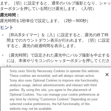
オート/マニュアル切換設定
ます。
［切］
に設定すると、通常のバルブ撮影となり、シャッ
撮影モード
（スロー&クイックモーション/タ
ターボタンを押している間だけ露光します。（
入
/
切
）
イムラプス）
露光時間
：
メニュー操作で撮影モードを選ぶ（
撮影モー
露光時間を1秒単位で設定します。（2秒～900秒）
ド
）
ヒント
自分撮り動画やVlog撮影に便利な機能
［BULBタイマー］
を
［入］
に設定すると、露光の終了時
フォーカス（ピント）を合わせる
間までのカウントダウン表示が行われます。
［切］
に設定
被写体認識AF
フォーカス機能を使う
すると、露光の経過時間を表示します。
露出/測光を調整する
［露光時間］
で設定された露光中にバルブ撮影を中止する
ISO感度を選ぶ
には、本体やリモコンのシャッターボタンを押してくださ
ホワイトバランス
い。
Log撮影の設定
Sony uses Strictly Necessary Cookies to operate this website.
画像に効果を加える
These cookies are essential, and will always remain active.
ドライブモードを使う（連写/セルフタイマー）
Sony also uses Optional Cookies to improve site functionality,
セルフタイマー
（動画）
関連項目
analyze usage, deliver advertisements and interact with third
インターバル撮影機能
バルブ撮影
parties. By using this site, you agree to the placement of
より高画質の静止画を撮影する
Optional Cookies. You can manage your cookie preferences at
画質や記録形式を設定する
any time by clicking "Customize Cookies" Depending on your
前へ
タッチ機能を使う
selected cookie preferences, the full functionality of this
ルブ撮影
シャッターの設定
website may not be available.