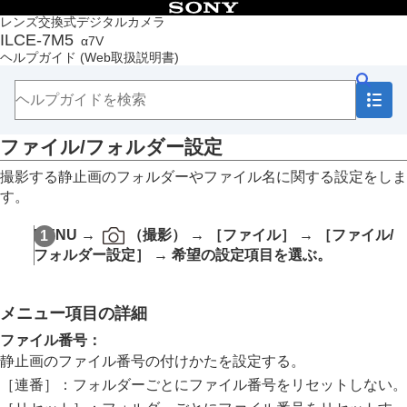
目次
レンズ交換式デジタルカメラ
ILCE-7M5
α7V
トップページ
ヘルプガイド
(Web取扱説明書)
ヘルプガイドの使いかた
必ずお読みください
本体と付属品を確認する
各部の名称
ファイル/フォルダー設定
本機の基本操作
準備/基本的な撮影
撮影する静止画のフォルダーやファイル名に関する設定をしま
MENU一覧から機能を探す
す。
撮影機能を活用する
カメラをカスタマイズする
MENU →
（
撮影
） →
［ファイル］
→
［ファイル/
再生する
フォルダー設定］
→ 希望の設定項目を選ぶ。
カメラの設定を変更する
メモリーカードの設定
ファイルの設定
メニュー項目の詳細
ファイル/フォルダー設定
記録フォルダー選択
ファイル番号
：
フォルダー新規作成
静止画のファイル番号の付けかたを設定する。
ファイル設定
［連番］
：フォルダーごとにファイル番号をリセットしない。
IPTC情報