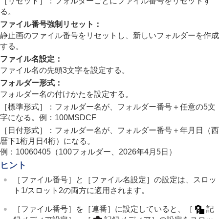
［リセット］
：フォルダーごとにファイル番号をリセットす
著作権情報
る。
シリアル番号書き込み
（静止画/動画）
ファイル番号強制リセット
：
ネットワークの設定
静止画のファイル番号をリセットし、新しいフォルダーを作成
ファインダー/モニターの設定
する。
電力設定
USB設定
ファイル名設定
：
外部出力設定
ファイル名の先頭3文字を設定する。
一般設定
フォルダー形式
：
スマートフォンでできること
フォルダー名の付けかたを設定する。
パソコンでできること
［標準形式］
：フォルダー名が、フォルダー番号＋任意の5文
クラウドサービスを利用する
字になる。例：100MSDCF
資料
故障かな？と思ったら
［日付形式］
：フォルダー名が、フォルダー番号＋年月日（西
暦下1桁月日4桁）になる。
例：10060405（100フォルダー、2026年4月5日）
ヒント
［ファイル番号］
と
［ファイル名設定］
の設定は、スロッ
ト1/スロット2の両方に適用されます。
［ファイル番号］
を
［連番］
に設定していると、
［
記