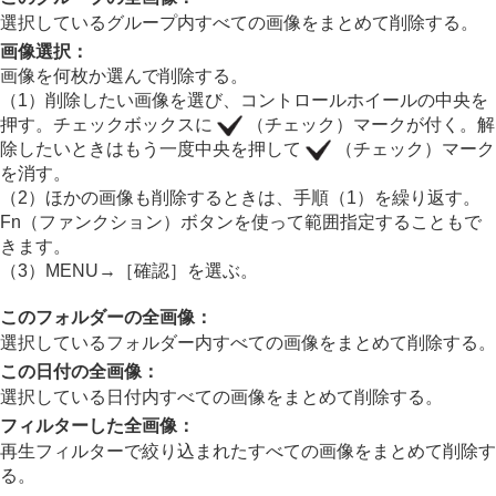
動画から静止画を切り出す
選択しているグループ内すべての画像をまとめて削除する。
メモリーカード間で画像をコピーする（
コピー
）
画像選択
：
画像を削除する
画像を何枚か選んで削除する。
不要な画像を選んで削除する（削除）
2度押しで削除
（1）削除したい画像を選び、コントロールホイールの中央を
削除確認画面
押す。チェックボックスに
（チェック）マークが付く。解
スロット1/2の削除
除したいときはもう一度中央を押して
（チェック）マーク
実行時の初期位置
を消す。
（2）ほかの画像も削除するときは、手順（1）を繰り返す。
テレビと接続して画像を見る
Fn（ファンクション）ボタンを使って範囲指定することもで
カメラの設定を変更する
きます。
スマートフォンでできること
（3）
MENU
→
［確認］
を選ぶ。
パソコンでできること
クラウドサービスを利用する
このフォルダーの全画像
：
資料
選択しているフォルダー内すべての画像をまとめて削除する。
故障かな？と思ったら
この日付の全画像
：
選択している日付内すべての画像をまとめて削除する。
フィルターした全画像
：
再生フィルターで絞り込まれたすべての画像をまとめて削除す
る。