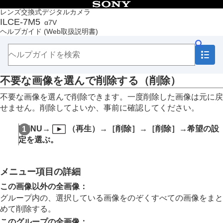
目次
レンズ交換式デジタルカメラ
ILCE-7M5
α7V
トップページ
ヘルプガイド
(Web取扱説明書)
ヘルプガイドの使いかた
必ずお読みください
本体と付属品を確認する
各部の名称
不要な画像を選んで削除する（削除）
本機の基本操作
準備/基本的な撮影
不要な画像を選んで削除できます。一度削除した画像は元に戻
MENU一覧から機能を探す
せません。削除してよいか、事前に確認してください。
撮影機能を活用する
カメラをカスタマイズする
MENU
→
（
再生
）→
［削除］
→
［削除］
→希望の設
再生する
定を選ぶ。
この章の目次
画像を見る
画像の表示方法を変える
メニュー項目の詳細
画像間をジャンプ移動する方法を設定する（
画像
送り設定
）
この画像以外の全画像
：
撮影した画像を保護する（
プロテクト
）
グループ内の、選択している画像をのぞくすべての画像をまと
画像に情報を追加する
めて削除する。
トリミング
このグループの全画像
：