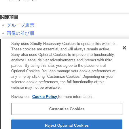
関連項目
グループ表示
画像の並び順
再生フィルターの条件設定
Sony uses Strictly Necessary Cookies to operate this website.
削除ボタン
These cookies are essential, and will always remain active.
Sony also uses Optional Cookies to improve site functionality,
フォーマット
analyze usage, deliver advertisements and interact with third
parties. By using this site, you agree to the placement of
Optional Cookies. You can manage your cookie preferences at
前へ
any time by clicking "Customize Cookies" Depending on your
モリーカード間で画像をコピーする（コピー）
selected cookie preferences, the full functionality of this
次へ
website may not be available.
2度押しで
Review our
Cookie Policy
for more information.
TP1002110150
Customize Cookies
言語選択ページへ
5-069-971-01(4)
Reject Optional Cookies
Copyright 2026 Sony Corporation