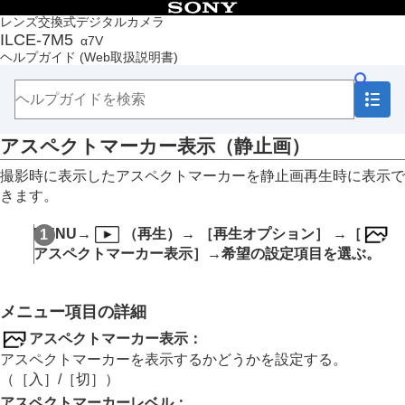
目次
レンズ交換式デジタルカメラ
ILCE-7M5
α7V
トップページ
ヘルプガイド
(Web取扱説明書)
ヘルプガイドの使いかた
必ずお読みください
本体と付属品を確認する
各部の名称
アスペクトマーカー表示
（静止画）
本機の基本操作
準備/基本的な撮影
撮影時に表示したアスペクトマーカーを静止画再生時に表示で
MENU一覧から機能を探す
きます。
撮影機能を活用する
カメラをカスタマイズする
MENU
→
（
再生
）→
［再生オプション］
→
［
再生する
アスペクトマーカー表示］
→希望の設定項目を選ぶ。
この章の目次
画像を見る
画像の表示方法を変える
メニュー項目の詳細
一覧表示で再生する（
一覧表示
）
再生フィルターの条件設定
アスペクトマーカー表示
：
画像の並び順
アスペクトマーカーを表示するかどうかを設定する。
グループ表示
（
［入］
/
［切］
）
フォーカス枠表示
（再生）
アスペクトマーカーレベル
：