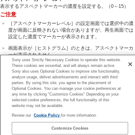
アスペクトマーカー表示
（静止画）
表示するアスペクトマーカーの濃度を設定する。（0～15）
日時指定で画像表示
ご注意
画像間をジャンプ移動する方法を設定する（
画像
送り設定
）
［アスペクトマーカーレベル］
の設定画面では選択中の濃
撮影した画像を保護する（
プロテクト
）
度が画面に反映されない場合がありますが、再生画面では
画像に情報を追加する
設定した濃度でマーカーが表示されます。
トリミング
画面表示が
［ヒストグラム］
のときは、アスペクトマーカ
動画から静止画を切り出す
メモリーカード間で画像をコピーする（
コピー
）
ーが表示されません。
Sony uses Strictly Necessary Cookies to operate this website.
画像を削除する
These cookies are essential, and will always remain active.
テレビと接続して画像を見る
Sony also uses Optional Cookies to improve site functionality,
関連項目
カメラの設定を変更する
analyze usage, deliver advertisements and interact with third
スマートフォンでできること
マーカー表示
（静止画）
parties. By using this site, you agree to the placement of
パソコンでできること
Optional Cookies. You can manage your cookie preferences at
クラウドサービスを利用する
any time by clicking "Customize Cookies" Depending on your
前へ
資料
selected cookie preferences, the full functionality of this
ォーカス枠表示（再生）
website may not be available.
故障かな？と思ったら
次へ
Review our
Cookie Policy
for more information.
日時指定で画像表
TP1002158396
Customize Cookies