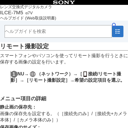
目次
レンズ交換式デジタルカメラ
ILCE-7M5
α7V
トップページ
ヘルプガイド
(Web取扱説明書)
ヘルプガイドの使いかた
必ずお読みください
本体と付属品を確認する
各部の名称
リモート撮影設定
本機の基本操作
準備/基本的な撮影
スマートフォンやパソコンを使ってリモート撮影を行うときに
MENU一覧から機能を探す
保存する画像の設定を行います。
撮影機能を活用する
カメラをカスタマイズする
MENU→
（
ネットワーク
）→
［
接続/リモート撮
再生する
影］
→
［リモート撮影設定］
→希望の設定項目を選ぶ。
カメラの設定を変更する
スマートフォンでできること
スマートフォンでできること（Creators' App）
メニュー項目の詳細
Monitor & Control
カメラとスマートフォンをペアリングする（
スマ
静止画の保存先
：
ートフォン接続
）
画像の保存先を設定する。（
［接続先のみ］
/
［接続先+カメラ
スマートフォンをリモコンとして使う
本体］
/
［カメラ本体のみ］
）
スマートフォンをリモコンとして使う
保存画像のサイズ
：