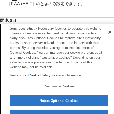
［RAW+HEIF］
のときのみ設定できます。
関連項目
スマートフォンをリモコンとして使う
Sony uses Strictly Necessary Cookies to operate this website.
These cookies are essential, and will always remain active.
記録メディア設定
（静止画/動画）：
記録メディア
（静止
Sony also uses Optional Cookies to improve site functionality,
画）
analyze usage, deliver advertisements and interact with third
parties. By using this site, you agree to the placement of
Optional Cookies. You can manage your cookie preferences at
前へ
any time by clicking "Customize Cookies" Depending on your
マートフォンをリモコンとして使う
selected cookie preferences, the full functionality of this
次へ
website may not be available.
カメラで選んで転送（スマートフォン転送
Review our
Cookie Policy
for more information.
TP1002152678
Customize Cookies
言語選択ページへ
5-069-971-01(4)
Reject Optional Cookies
Copyright 2026 Sony Corporation