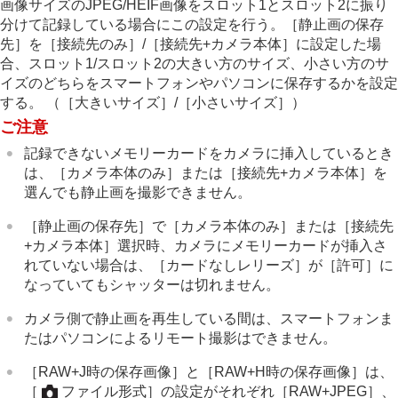
画像サイズのJPEG/HEIF画像をスロット1とスロット2に振り
分けて記録している場合にこの設定を行う。
［静止画の保存
先］
を
［接続先のみ］
/
［接続先+カメラ本体］
に設定した場
合、スロット1/スロット2の大きい方のサイズ、小さい方のサ
イズのどちらをスマートフォンやパソコンに保存するかを設定
する。 （
［大きいサイズ］
/
［小さいサイズ］
）
ご注意
記録できないメモリーカードをカメラに挿入しているとき
は、
［カメラ本体のみ］
または
［接続先+カメラ本体］
を
選んでも静止画を撮影できません。
［静止画の保存先］
で
［カメラ本体のみ］
または
［接続先
+カメラ本体］
選択時、カメラにメモリーカードが挿入さ
れていない場合は、
［カードなしレリーズ］
が
［許可］
に
なっていてもシャッターは切れません。
カメラ側で静止画を再生している間は、スマートフォンま
たはパソコンによるリモート撮影はできません。
［RAW+J時の保存画像］
と
［RAW+H時の保存画像］
は、
［
ファイル形式］
の設定がそれぞれ
［RAW+JPEG］
、