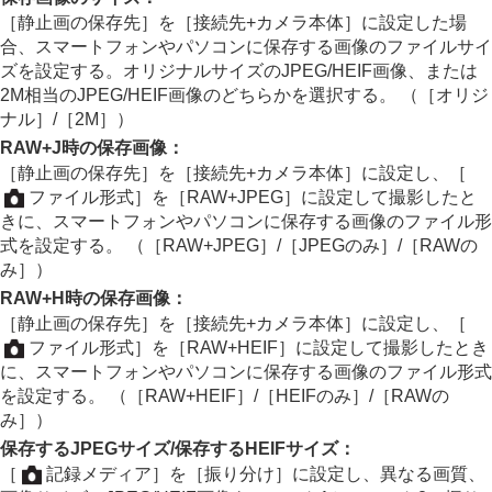
リモート撮影設定
［静止画の保存先］
を
［接続先+カメラ本体］
に設定した場
スマートフォンに画像を転送する
合、スマートフォンやパソコンに保存する画像のファイルサイ
カメラの電源OFF中に接続する
ズを設定する。オリジナルサイズのJPEG/HEIF画像、または
スマートフォンから位置情報を取得する
2M相当のJPEG/HEIF画像のどちらかを選択する。 （
［オリジ
パソコンでできること
ナル］
/
［2M］
）
クラウドサービスを利用する
RAW+J時の保存画像
：
資料
［静止画の保存先］
を
［接続先+カメラ本体］
に設定し、
［
故障かな？と思ったら
ファイル形式］
を
［RAW+JPEG］
に設定して撮影したと
きに、スマートフォンやパソコンに保存する画像のファイル形
式を設定する。 （
［RAW+JPEG］
/
［JPEGのみ］
/
［RAWの
み］
）
RAW+H時の保存画像
：
［静止画の保存先］
を
［接続先+カメラ本体］
に設定し、
［
ファイル形式］
を
［RAW+HEIF］
に設定して撮影したとき
に、スマートフォンやパソコンに保存する画像のファイル形式
を設定する。 （
［RAW+HEIF］
/
［HEIFのみ］
/
［RAWの
み］
）
保存するJPEGサイズ
/
保存するHEIFサイズ
：
［
記録メディア］
を
［振り分け］
に設定し、異なる画質、