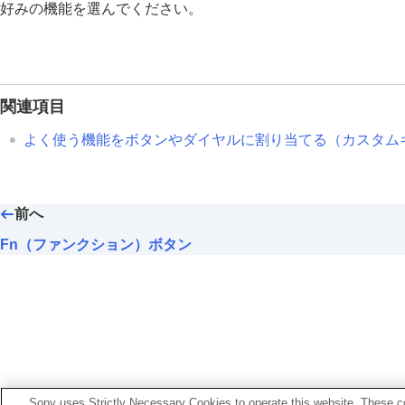
C（カスタム）ボタン
好みの機能を選んでください。
DISP（画面表示切換）ボタン
削除ボタン
AELボタン
AF-ONボタン
関連項目
前ダイヤル・後ダイヤル（L/R）
よく使う機能をボタンやダイヤルに割り当てる（
カスタム
キーボード画面
カメラ内ガイド
アクセシビリティ機能
前へ
準備/基本的な撮影
Fn（ファンクション）ボタン
MENU一覧から機能を探す
撮影機能を活用する
カメラをカスタマイズする
再生する
カメラの設定を変更する
スマートフォンでできること
Sony uses Strictly Necessary Cookies to operate this website. These co