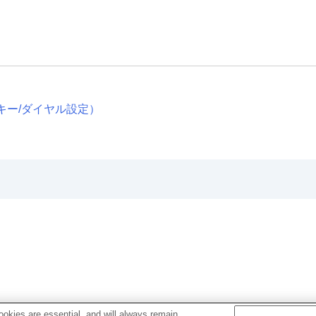
キー/ダイヤル設定
）
okies are essential, and will always remain