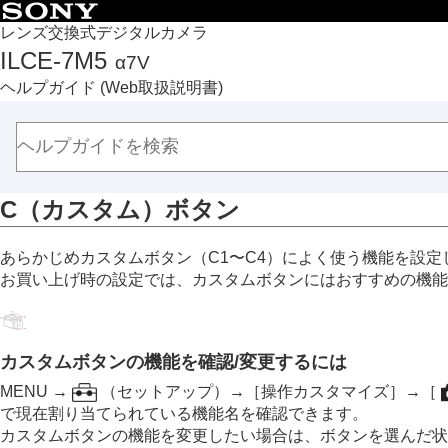
目次
レンズ交換式デジタルカメラ
ILCE-7M5
α7V
トップページ
ヘルプガイド
(Web取扱説明書)
ヘルプガイドの使いかた
必ずお読みください
本体と付属品を確認する
各部の名称
C（カスタム）ボタン
本機の基本操作
タッチパネル
あらかじめカスタムボタン（C1〜C4）によく使う機能を設
タッチ機能アイコン
お買い上げ時の設定では、カスタムボタンにはおすすめの機能
コントロールホイール
マルチセレクター
静止画/動画/S&Q切換ダイヤルとモード
カスタムボタンの機能を確認/変更するには
MENUボタン
MENU
→
（
セットアップ
）→
［操作カスタマイズ］
→
［
メインメニュー（撮影設定一覧）
で現在割り当てられている機能名を確認できます。
Fn（ファンクション）ボタン
カスタムボタンの機能を変更したい場合は、ボタンを選んだ状